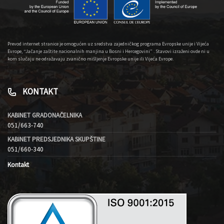
Prevod internet stranice je omogućen uz sredstva zajedničkog programa Evropske unije i Vijeća
Evrope, “Jačanje zaštite nacionalnih manjina u Bosni i Hercegovini” . Stavovi izraženi ovde ni u
kom slučaju ne odražavaju zvanično mišljenje Evropske unije ili Vijeća Evrope.
KONTAKT
KABINET GRADONAČELNIKA
051/663-740
KABINET PREDSJEDNIKA SKUPŠTINE
051/660-340
Kontakt