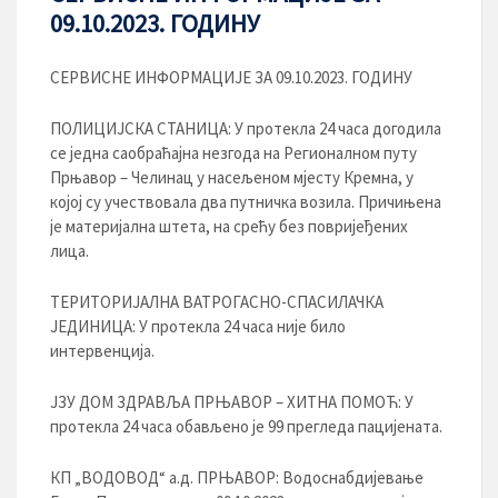
09.10.2023. ГОДИНУ
СЕРВИСНЕ ИНФОРМАЦИЈЕ ЗА 09.10.2023. ГОДИНУ
ПОЛИЦИЈСКА СТАНИЦА: У протекла 24 часа догодила
се једна саобраћајна незгода на Регионалном путу
Прњавор – Челинац у насељеном мјесту Кремна, у
којој су учествовала два путничка возила. Причињена
је материјална штета, на срећу без повријеђених
лица.
ТЕРИТОРИЈАЛНА ВАТРОГАСНО-СПАСИЛАЧКА
ЈЕДИНИЦА: У протекла 24 часа није било
интервенција.
ЈЗУ ДОМ ЗДРАВЉА ПРЊАВОР – ХИТНА ПОМОЋ: У
протекла 24 часа обављено је 99 прегледа пацијената.
КП „ВОДОВОД“ а.д. ПРЊАВОР: Водоснабдијевање