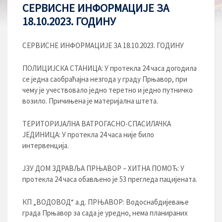
СЕРВИСНЕ ИНФОРМАЦИЈЕ ЗА
18.10.2023. ГОДИНУ
СЕРВИСНЕ ИНФОРМАЦИЈЕ ЗА 18.10.2023. ГОДИНУ
ПОЛИЦИЈСКА СТАНИЦА: У протекла 24 часа догодила
се једна саобраћајна незгода у граду Прњавор, при
чему је учествовало једно теретно и једно путничко
возило. Причињена је материјална штета.
ТЕРИТОРИЈАЛНА ВАТРОГАСНО-СПАСИЛАЧКА
ЈЕДИНИЦА: У протекла 24 часа није било
интервенција.
ЈЗУ ДОМ ЗДРАВЉА ПРЊАВОР – ХИТНА ПОМОЋ: У
протекла 24 часа обављено је 53 прегледа пацијената.
КП „ВОДОВОД“ а.д. ПРЊАВОР: Водоснабдијевање
града Прњавор за сада је уредно, нема планираних