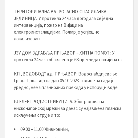
ТЕРИТОРИЈАЛНА ВАТРОГАСНО-СПАСИЛАЧКА
ЈЕДИНИЦА: У протекла 24 часа догодила се једна
интервенција, пожар на Вијаци на
електроинсталацијама. Пожар је успјешно
локализован.
ЈЗУ ДОМ ЗДРАВЉА ПРЊАВОР – ХИТНА ПОМОЋ: У
протекла 24 часа обављено је 68 прегледа пацијената.
КП „ВОДОВОД“ а.д. ПРЊАВОР: Водоснабдијевање
Града Прњавор на дан 05.10.2023. године за сада је
уредно, нема планираних прекида у испоруци воде.
РЈ ЕЛЕКТРОДИСТРИБУЦИЈA: Због радова на
нисконапонској мрежи за данас су најављена планска
искључења струје и то:
09.00 – 11.00 Живковићи,