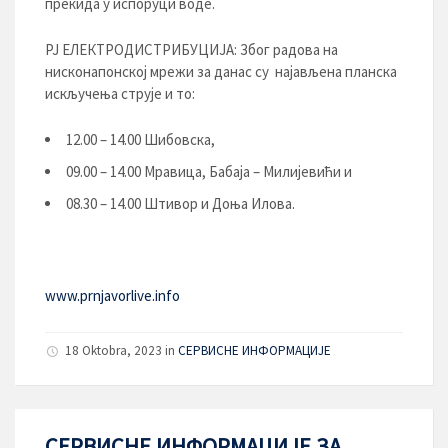
прекида у испоруци воде.
РЈ ЕЛЕКТРОДИСТРИБУЦИЈA: Због радова на
нисконапонској мрежи за данас су најављена планска
искључења струје и то:
12.00 – 14.00 Шибовска,
09.00 – 14.00 Мравица, Бабаја – Милијевићи и
08.30 – 14.00 Штивор и Доња Илова.
www.prnjavorlive.info
18 Oktobra, 2023
in
СЕРВИСНЕ ИНФОРМАЦИЈЕ
СЕРВИСНЕ ИНФОРМАЦИЈЕ ЗА