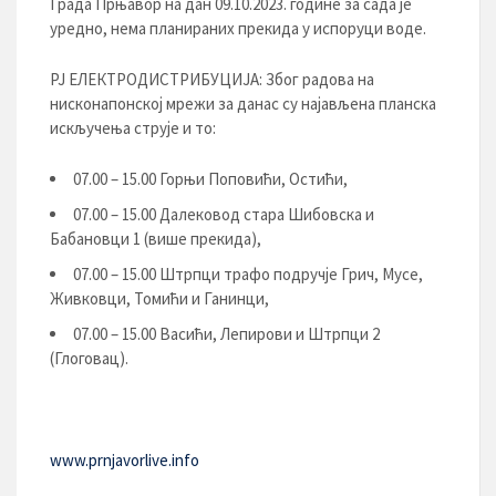
Града Прњавор на дан 09.10.2023. године за сада је
уредно, нема планираних прекида у испоруци воде.
РЈ ЕЛЕКТРОДИСТРИБУЦИЈA: Због радова на
нисконапонској мрежи за данас су најављена планска
искључења струје и то:
07.00 – 15.00 Горњи Поповићи, Остићи,
07.00 – 15.00 Далековод стара Шибовска и
Бабановци 1 (више прекида),
07.00 – 15.00 Штрпци трафо подручје Грич, Мусе,
Живковци, Томићи и Ганинци,
07.00 – 15.00 Васићи, Лепирови и Штрпци 2
(Глоговац).
www.prnjavorlive.info