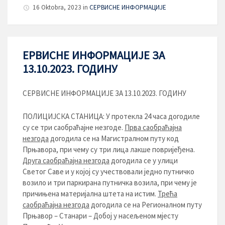
16 Oktobra, 2023
in
СЕРВИСНЕ ИНФОРМАЦИЈЕ
ЕРВИСНЕ ИНФОРМАЦИЈЕ ЗА
13.10.2023. ГОДИНУ
СЕРВИСНЕ ИНФОРМАЦИЈЕ ЗА 13.10.2023. ГОДИНУ
ПОЛИЦИЈСКА СТАНИЦА: У протекла 24 часа догодиле
су се три саобраћајне незгоде.
Прва саобраћајна
незгода
догодила се на Магистралном путу код
Прњавора, при чему су три лица лакше повријеђена.
Друга саобраћајна незгода
догодила се у улици
Светог Саве и у којој су учествовали једно путничко
возило и три паркирана путничка возила, при чему је
причињена материјална штета на истим.
Трећа
саобраћајна незгода
догодила се на Регионалном путу
Прњавор – Станари – Добој у насељеном мјесту