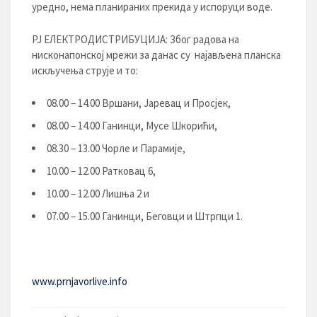
уредно, нема планираних прекида у испоруци воде.
РЈ ЕЛЕКТРОДИСТРИБУЦИЈA: Због радова на
нисконапонској мрежи за данас су најављена планска
искључења струје и то:
08.00 – 14.00 Вршани, Јаревац и Просјек,
08.00 – 14.00 Ганинци, Мусе Шкорићи,
08.30 – 13.00 Чорле и Парамије,
10.00 – 12.00 Ратковац 6,
10.00 – 12.00 Лишња 2 и
07.00 – 15.00 Ганинци, Беговци и Штрпци 1.
www.prnjavorlive.info