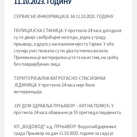
11.10.2023. ГОДИНУ
СЕРВИСНЕ ИНФОРМАЦИЈЕ ЗА 11.10.2023. ГОДИНУ
ПОЛИЦИЈСКА СТАНИЦА: У протекла 24 часа догодиле
су се двије саобраћајне незгоде, једна у граду
прњавор, а друга у насељеном мјесту Гајеви. У оба
случаја учествовала су по два путничка возила.
Причињена је материјална штета на истим, на срећу
без повријеђених лица.
ТЕРИТОРИЈАЛНА ВАТРОГАСНО-СПАСИЛАЧКА
ЈЕДИНИЦА: У протекла 24 часа није било
интервенција.
ЈЗУ ДОМ ЗДРАВЉА ПРЊАВОР – ХИТНА ПОМОЋ: У
протекла 24 часа обављено је 55 прегледа пацијената.
КП „ВОДОВОД“ а.д. ПРЊАВОР: Водоснабдијевање
града Прњавор на дан 11.10.2023. године за сада је