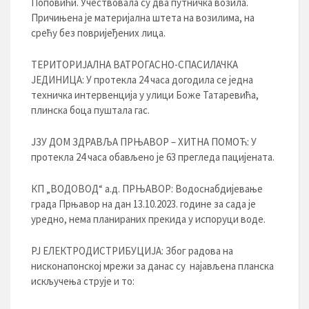
Поповићи. Учествовала су два путничка возила.
Причињена је материјална штета на возилима, на
срећу без повријеђених лица.
ТЕРИТОРИЈАЛНА ВАТРОГАСНО-СПАСИЛАЧКА
ЈЕДИНИЦА: У протекла 24 часа догодила се једна
техничка интервенција у улици Боже Татаревића,
плинска боца пуштала гас.
ЈЗУ ДОМ ЗДРАВЉА ПРЊАВОР – ХИТНА ПОМОЋ: У
протекла 24 часа обављено је 63 прегледа пацијената.
КП „ВОДОВОД“ а.д. ПРЊАВОР: Водоснабдијевање
града Прњавор на дан 13.10.2023. године за сада је
уредно, нема планираних прекида у испоруци воде.
РЈ ЕЛЕКТРОДИСТРИБУЦИЈA: Због радова на
нисконапонској мрежи за данас су најављена планска
искључења струје и то: