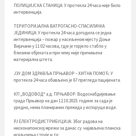
ПОЛИЦИЈСКА СТАНИЦА: У протекла 24 часа није било
интервенција.
ТЕРИТОРИЈАЛНА ВАТРОГАСНО-СПАСИЛАЧКА
ЈЕДИНИЦА: У протекла 24 часа догодила се једна
интервенција – пожар у насељеном мјесту Доњи
Вијачани у 11:02 часова, гдје је горјело стабло у
близини објеката и при чему није причињена
материјална штета.
ЈЗУ ДОМ ЗДРАВЉА ПРЊАВОР – ХИТНА ПОМОЋ: У
протекла 24 часа обављено је 67 прегледа пацијената.
КП „ВОДОВОД“ а.д. ПРЊАВОР: Водоснабдијевање
града Прњавор на дан 12.10.2023. године за сада је
уредно, нема планираних прекида у испоруци воде.
РЈ ЕЛЕКТРОДИСТРИБУЦИЈA: Због радова на
нисконапонској мрежи за данас су најављена планска
искључења струје и то: