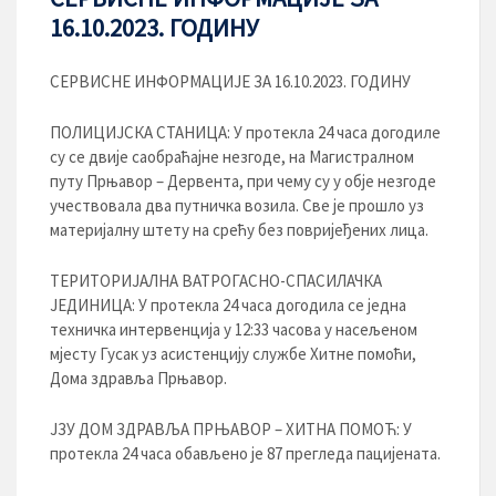
16.10.2023. ГОДИНУ
СЕРВИСНЕ ИНФОРМАЦИЈЕ ЗА 16.10.2023. ГОДИНУ
ПОЛИЦИЈСКА СТАНИЦА: У протекла 24 часа догодиле
су се двије саобраћајне незгоде, на Магистралном
путу Прњавор – Дервента, при чему су у обје незгоде
учествовала два путничка возила. Све је прошло уз
материјалну штету на срећу без повријеђених лица.
ТЕРИТОРИЈАЛНА ВАТРОГАСНО-СПАСИЛАЧКА
ЈЕДИНИЦА: У протекла 24 часа догодила се једна
техничка интервенција у 12:33 часова у насељеном
мјесту Гусак уз асистенцију службе Хитне помоћи,
Дома здравља Прњавор.
ЈЗУ ДОМ ЗДРАВЉА ПРЊАВОР – ХИТНА ПОМОЋ: У
протекла 24 часа обављено је 87 прегледа пацијената.