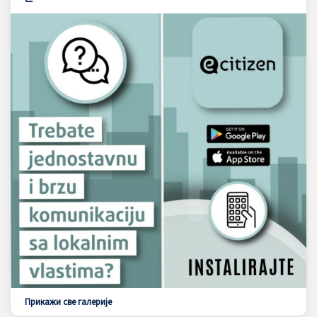
Прикажи све галерије