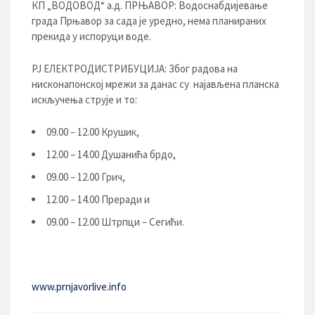
КП „ВОДОВОД“ а.д. ПРЊАВОР: Водоснабдијевање
града Прњавор за сада је уредно, нема планираних
прекида у испоруци воде.
РЈ ЕЛЕКТРОДИСТРИБУЦИЈA: Због радова на
нисконапонској мрежи за данас су најављена планска
искључења струје и то:
09.00 – 12.00 Крушик,
12.00 – 14.00 Душанића брдо,
09.00 – 12.00 Грич,
12.00 – 14.00 Преради и
09.00 – 12.00 Штрпци – Сегићи.
www.prnjavorlive.info