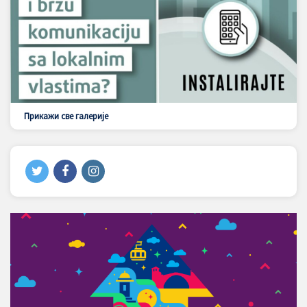
Прикажи све галерије