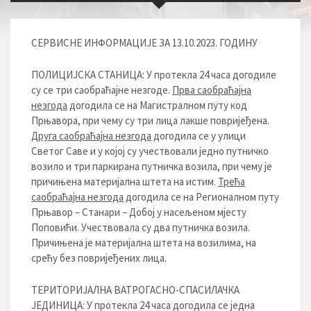
СЕРВИСНЕ ИНФОРМАЦИЈЕ ЗА 13.10.2023. ГОДИНУ
ПОЛИЦИЈСКА СТАНИЦА: У протекла 24 часа догодиле
су се три саобраћајне незгоде.
Прва саобраћајна
незгода
догодила се на Магистралном путу код
Прњавора, при чему су три лица лакше повријеђена.
Друга саобраћајна незгода
догодила се у улици
Светог Саве и у којој су учествовали једно путничко
возило и три паркирана путничка возила, при чему је
причињена материјална штета на истим.
Трећа
саобраћајна незгода
догодила се на Регионалном путу
Прњавор – Станари – Добој у насељеном мјесту
Поповићи. Учествовала су два путничка возила.
Причињена је материјална штета на возилима, на
срећу без повријеђених лица.
ТЕРИТОРИЈАЛНА ВАТРОГАСНО-СПАСИЛАЧКА
ЈЕДИНИЦА: У протекла 24 часа догодила се једна