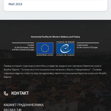
Mart 2016
Превод интернет странице је омогућен уз средства заједничког програма Европске уније и
Вијећа Европе, “Јачање заштите националних мањина у Босни и Херцеговини” . Ставови
изражени овде ни у ком случају не одражавају званично мишљење Европске уније или Вијећа
Европе.
КОНТАКТ
КАБИНЕТ ГРАДОНАЧЕЛНИКА
051/663-740