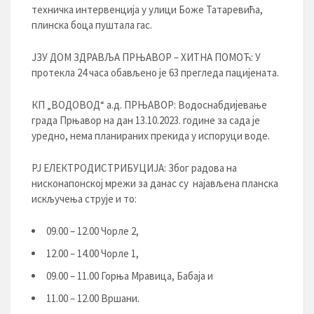
техничка интервенција у улици Боже Татаревића,
плинска боца пуштала гас.
ЈЗУ ДОМ ЗДРАВЉА ПРЊАВОР – ХИТНА ПОМОЋ: У
протекла 24 часа обављено је 63 прегледа пацијената.
КП „ВОДОВОД“ а.д. ПРЊАВОР: Водоснабдијевање
града Прњавор на дан 13.10.2023. године за сада је
уредно, нема планираних прекида у испоруци воде.
РЈ ЕЛЕКТРОДИСТРИБУЦИЈA: Због радова на
нисконапонској мрежи за данас су најављена планска
искључења струје и то:
09.00 – 12.00 Чорле 2,
12.00 – 14.00 Чорле 1,
09.00 – 11.00 Горња Мравица, Бабаја и
11.00 – 12.00 Вршани.