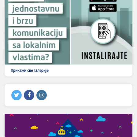
Прикажи све галерије