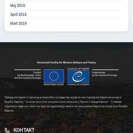
Maj 2016
April 2016
Mart 2016
Превод интернет странице је омогућен уз средства заједничког програма Европске уније и
Вијећа Европе, “Јачање заштите националних мањина у Босни и Херцеговини” . Ставови
изражени овде ни у ком случају не одражавају званично мишљење Европске уније или Вијећа
Европе.
КОНТАКТ