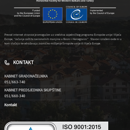
Prevod internet stranice je omogućen uz sredstva zajedničkog programa Evropske unije i Vijeća
Evrope, “Jačanje zaštite nacionalnih manjina u Bosni i Hercegovini” . Stavovi izraženi ovde ni u
kom slučaju ne odražavaju zvanično mišljenje Evropske unije ili Vijeća Evrope.
KONTAKT
KABINET GRADONAČELNIKA
051/663-740
KABINET PREDSJEDNIKA SKUPŠTINE
051/660-340
Kontakt