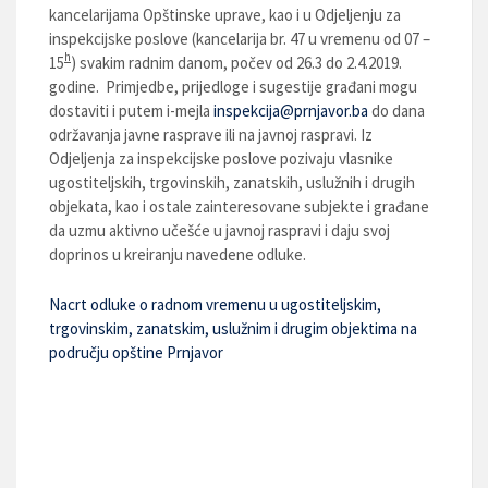
kancelarijama Opštinske uprave, kao i u Odjeljenju za
inspekcijske poslove (kancelarija br. 47 u vremenu od 07 –
h
15
) svakim radnim danom, počev od 26.3 do 2.4.2019.
godine. Primjedbe, prijedloge i sugestije građani mogu
dostaviti i putem i-mejla
inspekcija@prnjavor.ba
do dana
održavanja javne rasprave ili na javnoj raspravi. Iz
Odjeljenja za inspekcijske poslove pozivaju vlasnike
ugostiteljskih, trgovinskih, zanatskih, uslužnih i drugih
objekata, kao i ostale zainteresovane subjekte i građane
da uzmu aktivno učešće u javnoj raspravi i daju svoj
doprinos u kreiranju navedene odluke.
Nacrt odluke o radnom vremenu u ugostiteljskim,
trgovinskim, zanatskim, uslužnim i drugim objektima na
području opštine Prnjavor