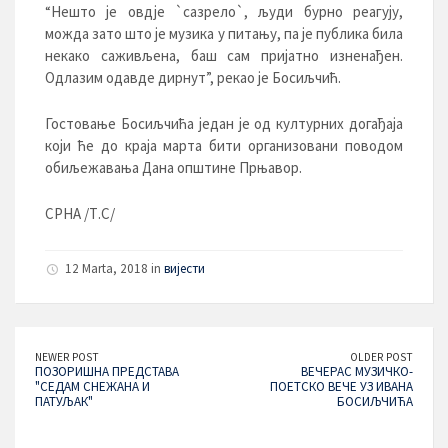
“Нешто је овдје `сазрело`, људи бурно реагују,
можда зато што је музика у питању, па је публика била
некако саживљена, баш сам пријатно изненађен.
Одлазим одавде дирнут”, рекао је Босиљчић.
Гостовање Босиљчића један је од културних догађаја
који ће до краја марта бити организовани поводом
обиљежавања Дана општине Прњавор.
СРНА /Т.С/
12 Marta, 2018 in
вијести
NEWER POST
OLDER POST
ПОЗОРИШНА ПРЕДСТАВА
ВЕЧЕРАС МУЗИЧКО-
"СЕДАМ СНЕЖАНА И
ПОЕТСКО ВЕЧЕ УЗ ИВАНА
ПАТУЉАК"
БОСИЉЧИЋА