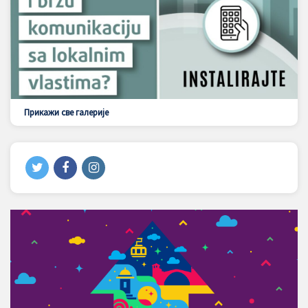
Прикажи све галерије