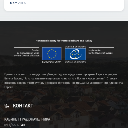
Mart 2016
Превод интернет странице је омогућен уз средства заједничког програма Европске уније и
Вијећа Европе, “Јачање заштите националних мањина у Босни и Херцеговини” . Ставови
изражени овде ни у ком случају не одражавају званично мишљење Европске уније или Вијећа
Европе.
КОНТАКТ
КАБИНЕТ ГРАДОНАЧЕЛНИКА
051/663-740