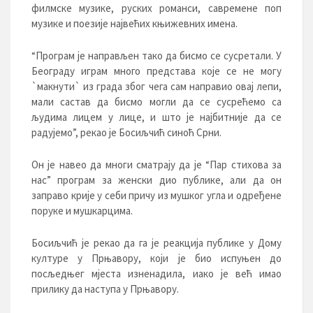
филмске музике, руских романси, савремене поп
музике и поезије највећих књижевних имена.
“Програм је направљен тако да бисмо се сусретали. У
Београду играм много представа које се не могу
`макнути` из града због чега сам направио овај лепи,
мали састав да бисмо могли да се сусрећемо са
људима лицем у лице, и што је најбитније да се
радујемо”, рекао је Босиљчић синоћ Срни.
Он је навео да многи сматрају да је “Пар стихова за
нас” програм за женски дио публике, али да он
заправо крије у себи причу из мушког угла и одређене
поруке и мушкарцима.
Босиљчић је рекао да га је реакција публике у Дому
културе у Прњавору, који је био испуњен до
посљедњег мјеста изненадила, иако је већ имао
прилику да наступа у Прњавору.