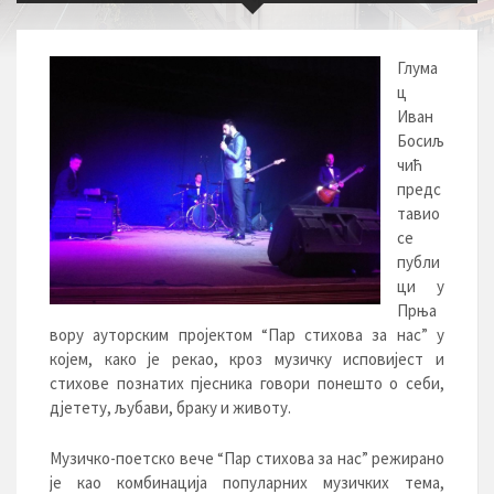
Глума
ц
Иван
Босиљ
чић
предс
тавио
се
публи
ци у
Прња
вору ауторским пројектом “Пар стихова за нас” у
којем, како је рекао, кроз музичку исповијест и
стихове познатих пјесника говори понешто о себи,
дјетету, љубави, браку и животу.
Музичко-поетско вече “Пар стихова за нас” режирано
је као комбинација популарних музичких тема,