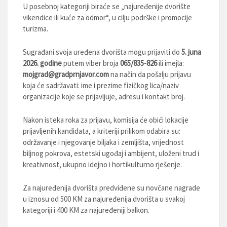
U posebnoj kategoriji biraće se „najuređenije dvorište
vikendice ili kuće za odmor“, u cilju podrške i promocije
turizma.
Sugrađani svoja uređena dvorišta mogu prijaviti do
5. juna
2026. godine
putem viber broja
065/835-826
ili imejla:
mojgrad@gradprnjavor.com
na način da pošalju prijavu
koja će sadržavati: ime i prezime fizičkog lica/naziv
organizacije koje se prijavljuje, adresu i kontakt broj.
Nakon isteka roka za prijavu, komisija će obići lokacije
prijavljenih kandidata, a kriteriji prilikom odabira su:
održavanje i njegovanje biljaka i zemljišta, vrijednost
biljnog pokrova, estetski ugođaj i ambijent, uloženi trud i
kreativnost, ukupno idejno i hortikulturno rješenje.
Za najuređenija dvorišta predviđene su novčane nagrade
u iznosu od 500 KM za najuređenija dvorišta u svakoj
kategoriji i 400 KM za najuređeniji balkon.