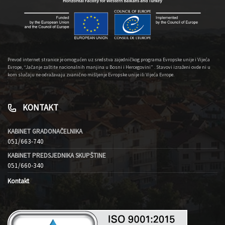
Prevod internet stranice je omogućen uz sredstva zajedničkog programa Evropske unije i Vijeća
Evrope, “Jačanje zaštite nacionalnih manjina u Bosni i Hercegovini” . Stavovi izraženi ovde ni u
kom slučaju ne odražavaju zvanično mišljenje Evropske unije ili Vijeća Evrope.
KONTAKT
KABINET GRADONAČELNIKA
051/663-740
KABINET PREDSJEDNIKA SKUPŠTINE
051/660-340
Kontakt