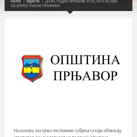
Home
Вијести
ДУЖЕ РАДНО ВРИЈЕМЕ УГОСТИТЕЉСКИХ
ОБЈЕКАТА ТОКОМ ПРАЗНИКА
На основу захтјева пословних субјеката који обављају