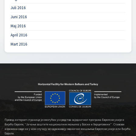
Juli 2016
Juni 2016
Maj 2016
April 2016
Mart 2016
Превод интернет странице је омогућен уз средства заједничког програма Европске уније и
Вијећа Европе, “Јачање заштите националних мањина у Босни и Херцеговини” . Ставови
изражени овде ни у ком случају не одражавају званично мишљење Европске уније или Вијећа
Европе.