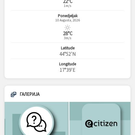
22°C
1m/s
Ponedjeljak
10 Augusta, 2026
28°C
3m/s
Latitude
44°52'N
Longitude
17°39'E
ГАЛЕРИЈА