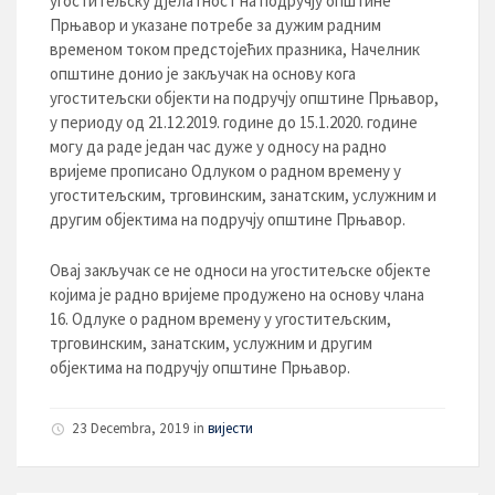
угоститељску дјелатност на подручју општине
Прњавор и указане потребе за дужим радним
временом током предстојећих празника, Начелник
општине донио је закључак на основу кога
угоститељски објекти на подручју општине Прњавор,
у периоду од 21.12.2019. године до 15.1.2020. године
могу да раде један час дуже у односу на радно
вријеме прописано Одлуком о радном времену у
угоститељским, трговинским, занатским, услужним и
другим објектима на подручју општине Прњавор.
Овај закључак се не односи на угоститељске објекте
којима је радно вријеме продужено на основу члана
16. Одлуке о радном времену у угоститељским,
трговинским, занатским, услужним и другим
објектима на подручју општине Прњавор.
23 Decembra, 2019 in
вијести