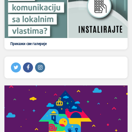
Прикажи све галерије