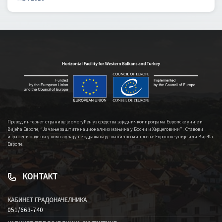
Превод интернет странице је омогућен уз средства заједничког програма Европске уније и
Вијећа Европе, “Јачање заштите националних мањина у Босни и Херцеговини” . Ставови
изражени овде ни у ком случају не одражавају званично мишљење Европске уније или Вијећа
Европе.
КОНТАКТ
КАБИНЕТ ГРАДОНАЧЕЛНИКА
051/663-740