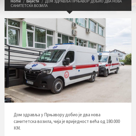
Home
Вијести
ДОМ ЗДРАВЉА ПРЊАВОР ДОБИО ДВА НОВА
САНИТЕТСКА ВОЗИЛА
Дом здравља у Прњавору добио је два нова
санитетска возила, чија је вриједност већа од 180.000
КМ.