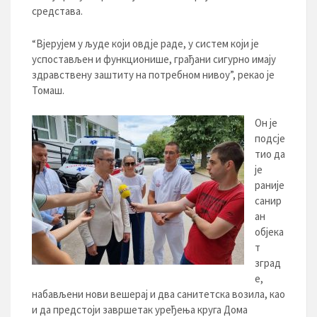
средстава.
“Вјерујем у људе који овдје раде, у систем који је
успостављен и функционише, грађани сигурно имају
здравствену заштиту на потребном нивоу”, рекао је
Томаш.
Он је
подсје
тио да
је
раније
санир
ан
објека
т
зград
е,
набављени нови вешерај и два санитетска возила, као
и да предстоји завршетак уређења круга Дома