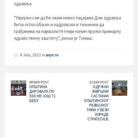
здравља.
“Увјерен сам да ће овим инвестицијама Дом здравља
бити оспособљен и кадровски и технички да
грађанима на најквалитетнији начин пружи примарну
здравствену заштиту”, рекао је Томаш.
8 Jula, 2022 in
вијести
NEWER POST
OLDER POST
ОПШТИНА
ОДРЖАН
ДАРОВАЛА ПО
ЗАВРШНИ
500 КМ ЈОШ 71
САСТАНАК
БЕБУ
ОПШТИНСКОГ
РАЗВОЈНОГ
ТИМА У ВЕЗИ
ИЗРАДЕ
СТРАТЕГИЈЕ