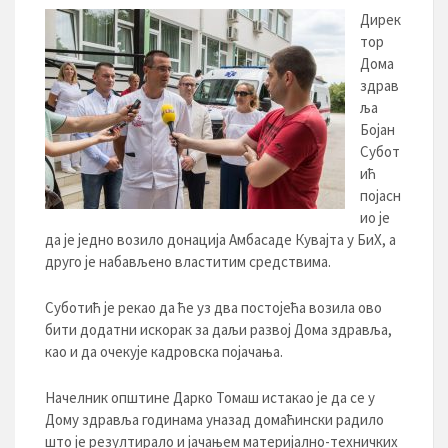
Дирек
тор
Дома
здрав
ља
Бојан
Субот
ић
појасн
ио је
да је једно возило донација Амбасаде Кувајта у БиХ, а
друго је набављено властитим средствима.
Суботић је рекао да ће уз два постојећа возила ово
бити додатни искорак за даљи развој Дома здравља,
као и да очекује кадровска појачања.
Начелник општине Дарко Томаш истакао је да се у
Дому здравља годинама уназад домаћински радило
што је резултирало и јачањем материјално-техничких