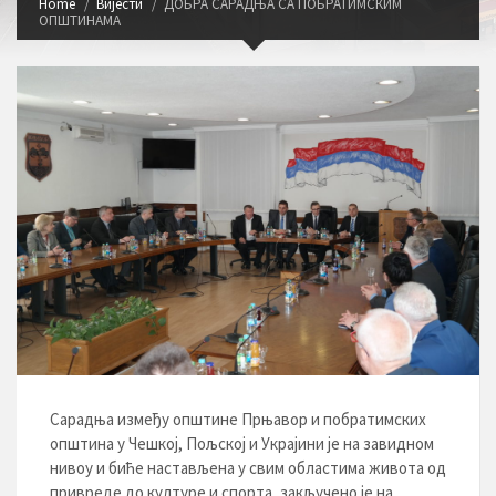
Home
Вијести
ДОБРА САРАДЊА СА ПОБРАТИМСКИМ
ОПШТИНАМА
Сарадња између општине Прњавор и побратимских
општина у Чешкој, Пољској и Украјини је на завидном
нивоу и биће настављена у свим областима живота од
привреде до културе и спорта, закључено је на