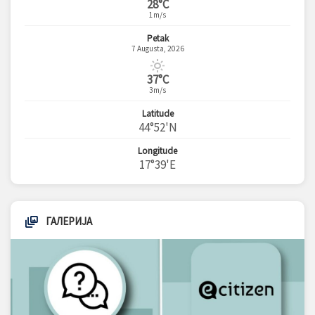
28°C
1m/s
Petak
7 Augusta, 2026
37°C
3m/s
Latitude
44°52'N
Longitude
17°39'E
ГАЛЕРИЈА