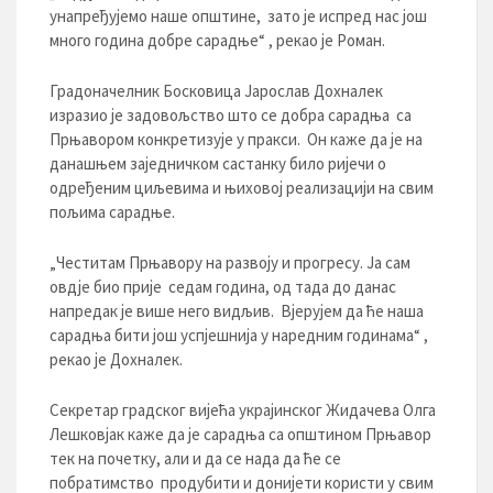
унапређујемо наше општине, зато је испред нас још
много година добре сарадње“ , рекао је Роман.
Градоначелник Босковица Јарослав Дохналек
изразио је задовољство што се добра сарадња са
Прњавором конкретизује у пракси. Он каже да је на
данашњем заједничком састанку било ријечи о
одређеним циљевима и њиховој реализацији на свим
пољима сарадње.
„Честитам Прњавору на развоју и прогресу. Ја сам
овдје био прије седам година, од тада до данас
напредак је више него видљив. Вјерујем да ће наша
сарадња бити још успјешнија у наредним годинама“ ,
рекао је Дохналек.
Секретар градског вијећа украјинског Жидачева Олга
Лешковјак каже да је сарадња са општином Прњавор
тек на почетку, али и да се нада да ће се
побратимство продубити и донијети користи у свим