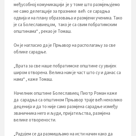
међусобној комуникацији је у томе што размјењујемо
не само делегације за празнике већ се сарадња
одвија и на плану образовања и размјени ученика. Тако
је са Болеславиецом, тако је са свим побратимским
општинама“ , рекао је Томаш.
Он је нагласио да је Прњавор на располагању за све
облике сарадње.
„Врата за све наше побратимске општине су увијек
широм отворена. Велика нам је част што су и данас са
нама“ , каже Томаш.
Нaчелник општине Болеславиец Пиотр Роман каже
да сарадња са општином Прњавор траје већ неколико
деценија и да то није само размјена сарадње између
званичника него и људи, пријатељства, размјена
велике отворености.
„Радујем се да размишљамо на исти начин како да