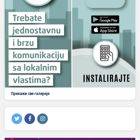
Прикажи све галерије