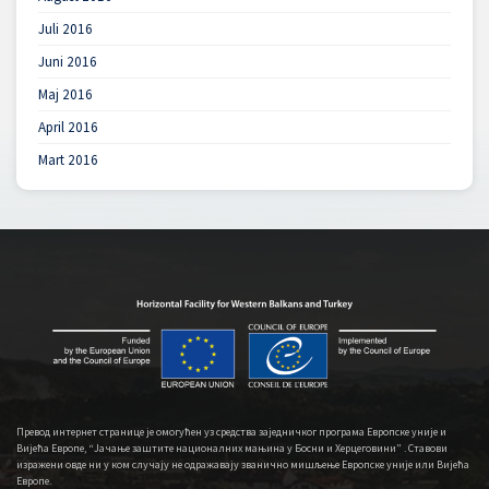
Juli 2016
Juni 2016
Maj 2016
April 2016
Mart 2016
Превод интернет странице је омогућен уз средства заједничког програма Европске уније и
Вијећа Европе, “Јачање заштите националних мањина у Босни и Херцеговини” . Ставови
изражени овде ни у ком случају не одражавају званично мишљење Европске уније или Вијећа
Европе.