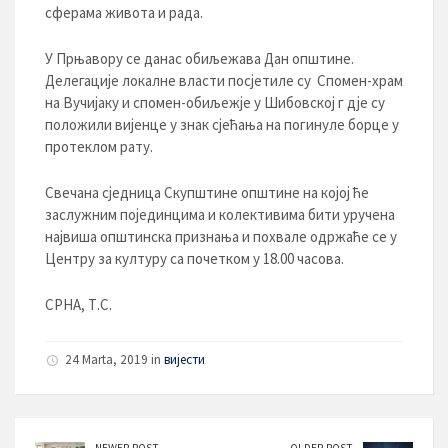
сферама живота и рада.
У Прњавору се данас обиљежава Дан општине.
Делегације локалне власти посјетиле су Спомен-храм
на Вучијаку и спомен-обиљежје у Шибовској г дје су
положили вијенце у знак сјећања на погинуле борце у
протеклом рату.
Свечана сједница Скупштине општине на којој ће
заслужним појединцима и колективима бити уручена
највиша општинска признања и похвале одржаће се у
Центру за културу са почетком у 18.00 часова.
СРНА, Т.С.
24 Marta, 2019 in
вијести
NEWER POST
OLDER POST