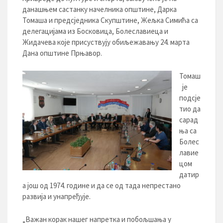
данашњем састанку начелника општине, Дарка
Томаша и предсједника Скупштине, Жељка Симића са
делегацијама из Босковица, Болеславиеца и
Жидачева које присуствују обиљежавању 24. марта
Дана општине Прњавор.
Томаш
је
подсје
тио да
сарад
ња са
Болес
лавие
цом
датир
а још од 1974. године и да се од тада непрестано
развија и унапређује.
„Важан корак нашег напретка и побољшања у