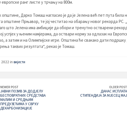
у европске ранг листе у трчању на 800м.
 општине, Дарко Томаш нагласио је да је Јелена већ пет пута била 
а општине Прњавор, те јој честитао на обарању новог рекорда РС.
раго што Јелена има амбиције да обори и тренутно остварени рекорд
ој успјех у њеним намјерама, да оствари норму за одлазак на Европс
о, а затим и на Олимпијске игре. Општина ће свакако дати подршку
рења таквих резултата“, рекао је Томаш.
, 2022 in
вијести
NEWER POST
OLDER POST
ЈАВНИ ПОЗИВ ЗА ДОДЈЕЛУ
ДАНАС ИСПЛАТА
БЕСПОВРАТНИХ СРЕДСТАВА
СТИПЕНДИЈА ЗА МЈЕСЕЦ МАЈ
МАЛИМ И СРЕДЊИМ
ПРЕДУЗЕЋИМА У СВРХУ
ДЕКАРБОНИЗАЦИЈЕ