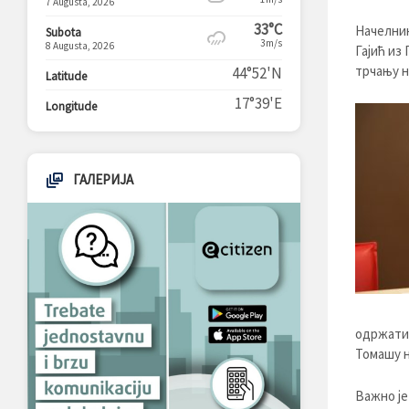
7 Augusta, 2026
33°C
Начелник
Subota
3m/s
8 Augusta, 2026
Гајић из
трчању н
44°52'N
Latitude
17°39'E
Longitude
ГАЛЕРИЈА
одржати 
Томашу н
Важно је