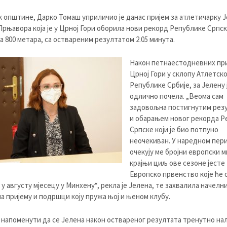
 општине, Дарко Томаш уприличио је данас пријем за атлетичарку 
 Прњавора која је у Црној Гори оборила нови рекорд Републике Српск
а 800 метара, са оствареним резултатом 2.05 минута.
Након петнаестодневних пр
Црној Гори у склопу Атлетско
Републике Србије, за Јелену 
одлично почела. „Веома сам
задовољна постигнутим рез
и обарањем новог рекорда Р
Српске који је био потпуно
неочекиван. У наредном пер
очекују ме бројни европски м
крајњи циљ ове сезоне јесте
Европско првенство које ће 
у августу мјесецу у Минхену“, рекла је Јелена, те захвалила начелн
а пријему и подршци коју пружа њој и њеном клубу.
 напоменути да се Јелена након оствареног резултата тренутно нал