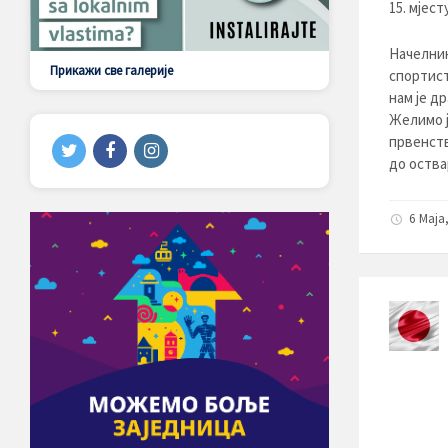
15. мјест
Начелник
Прикажи све галерије
спортист
нам је д
Желимо ј
првенств
до оства
6 Maja