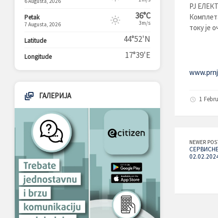
6 Augusta, 2026
РЈ ЕЛЕКТ
36°C
Комплета
Petak
3m/s
7 Augusta, 2026
току је 
44°52'N
Latitude
17°39'E
Longitude
www.prnja
ГАЛЕРИЈА
1 Febr
NEWER POS
СЕРВИСНЕ
02.02.202