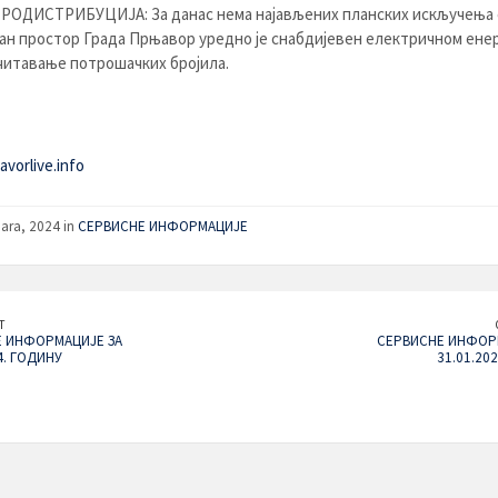
РОДИСТРИБУЦИЈA: За данас нема најављених планских искључења с
н простор Града Прњавор уредно је снабдијевен електричном енер
очитавање потрошачких бројила.
vorlive.info
uara, 2024 in
СЕРВИСНЕ ИНФОРМАЦИЈЕ
T
 ИНФОРМАЦИЈЕ ЗА
СЕРВИСНЕ ИНФОР
4. ГОДИНУ
31.01.20