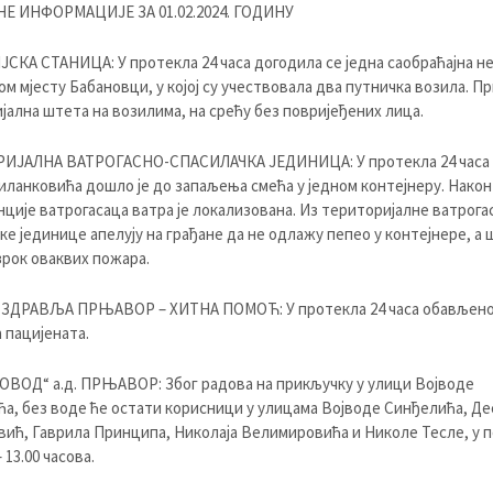
Е ИНФОРМАЦИЈЕ ЗА 01.02.2024. ГОДИНУ
КА СТАНИЦА: У протекла 24 часа догодила се једна саобраћајна не
м мјесту Бабановци, у којој су учествовала два путничка возила. П
ијална штета на возилима, на срећу без повријеђених лица.
ИЈАЛНА ВАТРОГАСНО-СПАСИЛАЧКА ЈЕДИНИЦА: У протекла 24 часа 
ланковића дошло је до запаљења смећа у једном контејнеру. Након
ције ватрогасаца ватра је локализована. Из територијалне ватрога
ке јединице апелују на грађане да не одлажу пепео у контејнере, а ш
зрок оваквих пожара.
 ЗДРАВЉА ПРЊАВОР – ХИТНА ПОМОЋ: У протекла 24 часа обављено 
 пацијената.
ВОД“ а.д. ПРЊАВОР: Због радова на прикључку у улици Војводе
а, без воде ће остати корисници у улицама Војводе Синђелића, Де
ић, Гаврила Принципа, Николаја Велимировића и Николе Тесле, у 
– 13.00 часова.