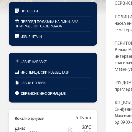
СЕРВИСН
ПРОЈЕКТИ
ПОЛИЦИЈС
ПРЕГЛЕД ПОЛАЗАКА НА ЛИНИЈАМА
насељено
ПРИГРАДСКОГ САОБРАЋАЈА
је матер
ИЗВЈЕШТАЈИ
ТЕРИТОР
Вељка Ми
интервен
ЈАВНЕ НАБАВКЕ
спасилач
главни у
ИНСПЕКЦИЈСКИ ИЗВЈЕШТАЈИ
ЈЗУ ДОМ
ЈАВНИ ПОЗИВИ
прегледа
СЕРВИСНЕ ИНФОРМАЦИЈЕ
КП „ВОДО
Синђелић
Максимов
5:18 am
Локално вријеме
од 09.00 
20°C
Данас
1m/s