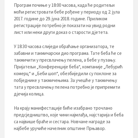
Програм почиње у 18:00 часова, када ће родитељи
моћи регистровати бебе рођене у периоду од 2. јула
2017. године до 29. јуна 2018. године. Приликом
регистрације потребно је показати на увид родни
лист или неки други доказ о старости дјетета.
У 18:30 часова слиједи обраћање организатора, те
забавни и такмичарски дио програма. Тате беба ће се
такмичити у пресвлачењу пелена, а бебе у пузању.
Пријатељи „Конференције беба“, компаније „Лебурић
комерц“ и „Беби шоп“, обезбиједили су поклоне за
побједнике у такмичењима. За учешће у такмичењу
тата у пресвлачењу пелена потребно је припремити
дјечија колица.
На крају манифестације биће изабрано трочлано
предсједништво, које чини најмлађа, најстарија и беба
са највише браће и сестара. Новчане награде за
најбебе уручиће начелник општине Прњавор.