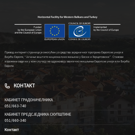
Превод интернет странице је омогућен уз средства заједничког програма Европске уније и
Вијећа Европе, “Јачање заштите националних мањина у Босни и Херцеговини” . Ставови
изражени овде ни у ком случају не одражавају званично мишљење Европске уније или Вијећа
Европе.
КОНТАКТ
КАБИНЕТ ГРАДОНАЧЕЛНИКА
051/663-740
КАБИНЕТ ПРЕДСЈЕДНИКА СКУПШТИНЕ
051/660-340
Контакт