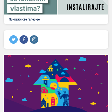
Прикажи све галерије