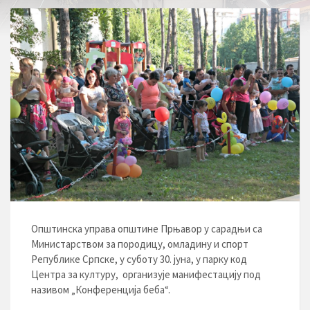
Општинска управа општине Прњавор у сарадњи са
Министарством за породицу, омладину и спорт
Републике Српске, у суботу 30. јуна, у парку код
Центра за културу, организује манифестацију под
називом „Конференција беба“.