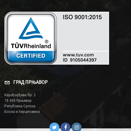
ГРАД ПРЊАВОР
Карађорђева бр. 2
78 430 Прњавор
Република Српска
Босна и Херцеговина