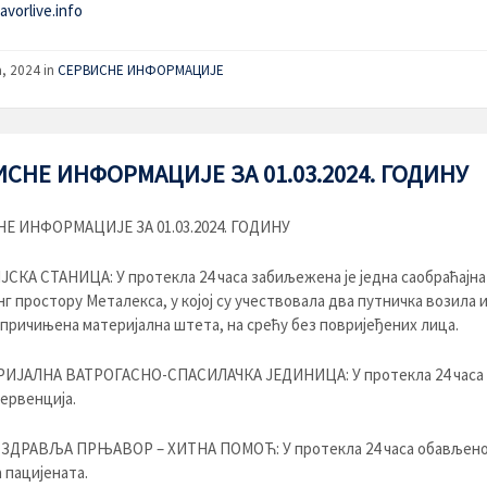
vorlive.info
a, 2024
in
СЕРВИСНЕ ИНФОРМАЦИЈЕ
СНЕ ИНФОРМАЦИЈЕ ЗА 01.03.2024. ГОДИНУ
Е ИНФОРМАЦИЈЕ ЗА 01.03.2024. ГОДИНУ
КА СТАНИЦА: У протекла 24 часа забиљежена је једна саобраћајна
нг простору Металекса, у којој су учествовала два путничка возила и
е причињена материјална штета, на срећу без повријеђених лица.
ИЈАЛНА ВАТРОГАСНО-СПАСИЛАЧКА ЈЕДИНИЦА: У протекла 24 часа 
ервенција.
 ЗДРАВЉА ПРЊАВОР – ХИТНА ПОМОЋ: У протекла 24 часа обављено 
 пацијената.