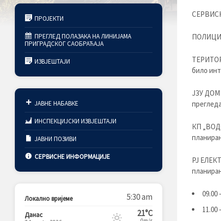
СЕРВИСН
ПРОЈЕКТИ
ПРЕГЛЕД ПОЛАЗАКА НА ЛИНИЈАМА
ПОЛИЦИЈС
ПРИГРАДСКОГ САОБРАЋАЈА
ТЕРИТОР
ИЗВЈЕШТАЈИ
било инт
ЈЗУ ДОМ
ЈАВНЕ НАБАВКЕ
прегледа
ИНСПЕКЦИЈСКИ ИЗВЈЕШТАЈИ
КП „ВОДО
планиран
ЈАВНИ ПОЗИВИ
СЕРВИСНЕ ИНФОРМАЦИЈЕ
РЈ ЕЛЕКТ
планиран
09.00
5:30 am
Локално вријеме
11.00 
21°C
Данас
0m/s