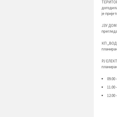
ТЕРИТОР
догодила
је прије
ЈЗУ ДОМ
прегледа
КП „ВОДО
планиран
РЈ ЕЛЕКТ
планиран
09.00
11.00
12.00