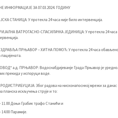
Е ИНФОРМАЦИЈЕ ЗА 07.03.2024. ГОДИНУ
КА СТАНИЦА: У протекла 24 часа није било интервенција.
ИЈАЛНА ВАТРОГАСНО-СПАСИЛАЧКА ЈЕДИНИЦА: У протекла 24 часа 
ервенција.
 ЗДРАВЉА ПРЊАВОР – ХИТНА ПОМОЋ: У протекла 24 часа обављено 
 пацијената.
ВОД“ а.д. ПРЊАВОР: Водоснабдијеванје Града Прњавор је уредно
их прекида у испоруци воде.
РОДИСТРИБУЦИЈA: Због радова на нисконапоснкој мрежи за данас 
а планска искључења струје и то:
 – 11.00 Доњи Грабик трафо Станићи и
– 14.00 Парамије.