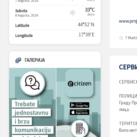
7 Augusta, 2026
33°C
Subota
3m/s
8 Augusta, 2026
www.prnja
44°52'N
Latitude
17°39'E
Longitude
7 Mart
ГАЛЕРИЈА
СЕРВИ
СЕРВИСН
ПОЛИЦИЈС
Граду Пр
лица.
ТЕРИТОР
било инт