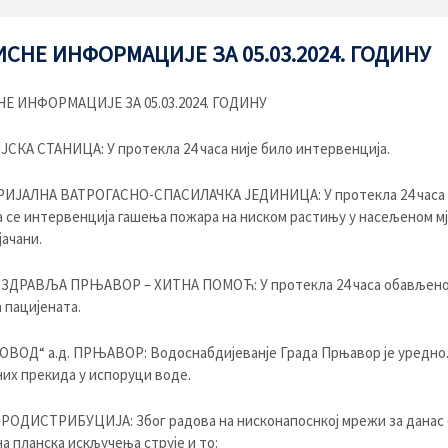
СНЕ ИНФОРМАЦИЈЕ ЗА 05.03.2024. ГОДИНУ
Е ИНФОРМАЦИЈЕ ЗА 05.03.2024. ГОДИНУ
КА СТАНИЦА: У протекла 24 часа није било интервенција.
ИЈАЛНА ВАТРОГАСНО-СПАСИЛАЧКА ЈЕДИНИЦА: У протекла 24 часа
 се интервенција гашења пожара на ниском растињу у насељеном м
ачани.
 ЗДРАВЉА ПРЊАВОР – ХИТНА ПОМОЋ: У протекла 24 часа обављено 
 пацијената.
ВОД“ а.д. ПРЊАВОР: Водоснабдијеванје Града Прњавор је уредно
их прекида у испоруци воде.
РОДИСТРИБУЦИЈA: Због радова на нисконапоснкој мрежи за данас 
а планска искључења струје и то: