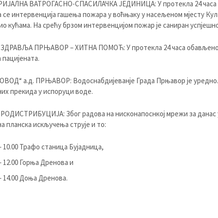
ИЈАЛНА ВАТРОГАСНО-СПАСИЛАЧКА ЈЕДИНИЦА: У протекла 24 часа
 се интервенција гашења пожара у воћњаку у насељеном мјесту Кул
тио кућама. На срећу брзом интервенцијом пожар је саниран успјешно
 ЗДРАВЉА ПРЊАВОР – ХИТНА ПОМОЋ: У протекла 24 часа обављено 
 пацијената.
ВОД“ а.д. ПРЊАВОР: Водоснабдијеванје Града Прњавор је уредно
их прекида у испоруци воде.
РОДИСТРИБУЦИЈA: Због радова на нисконапоснкој мрежи за данас 
а планска искључења струје и то:
 – 10.00 Трафо станица Бујадница,
 – 12.00 Горња Дренова и
 – 14.00 Доња Дренова.