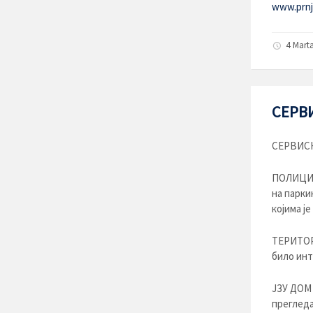
www.prnja
4 Mart
СЕРВИ
СЕРВИСН
ПОЛИЦИЈС
на парки
којима ј
ТЕРИТОР
било инт
ЈЗУ ДОМ
прегледа