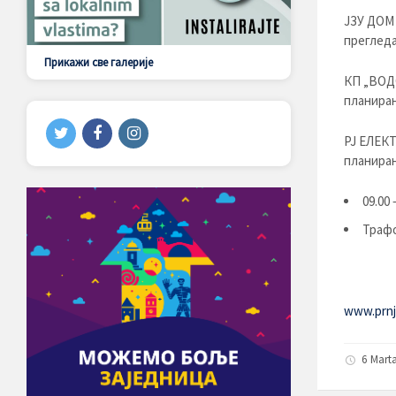
ЈЗУ ДОМ
прегледа
Прикажи све галерије
КП „ВОДО
планиран
РЈ ЕЛЕКТ
планиран
09.00 
Трафо
www.prnja
6 Mart