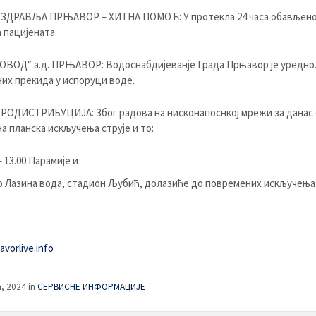
 ЗДРАВЉА ПРЊАВОР – ХИТНА ПОМОЋ: У протекла 24 часа обављено 
 пацијената.
ВОД“ а.д. ПРЊАВОР: Водоснабдијеванје Града Прњавор је уредно
их прекида у испоруци воде.
РОДИСТРИБУЦИЈA: Због радова на нисконапоснкој мрежи за данас 
а планска искључења струје и то:
– 13.00 Парамије и
 Лазина вода, стадион Љубић, долазиће до повремених искључења
vorlive.info
a, 2024
in
СЕРВИСНЕ ИНФОРМАЦИЈЕ