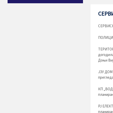
СЕРВИ
СЕРВИСН
ПОЛИЦИЈС
ТЕРИТОР
догодила
Доњи Виј
ЈЗУ ДОМ
прегледа
КП „ВОДО
планиран
РЈ ЕЛЕКТ
планиран