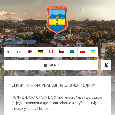
ЋИР
LAT
MENU
СЕРВИСНЕ ИНФОРМАЦИЈЕ ЗА 25.10.2023. ГОДИНУ
ПОЛИЦИЈСКА СТАНИЦА: У протекла 24 часа догодило
се једно кривично дјело оштећење и отуђење туђе
ствари у Граду Прњавор.