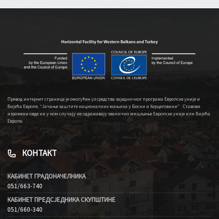
Превод интернет странице је омогућен уз средства заједничког програма Европске уније и
Вијећа Европе, “Јачање заштите националних мањина у Босни и Херцеговини” . Ставови
изражени овде ни у ком случају не одражавају званично мишљење Европске уније или Вијећа
Европе.
КОНТАКТ
КАБИНЕТ ГРАДОНАЧЕЛНИКА
051/663-740
КАБИНЕТ ПРЕДСЈЕДНИКА СКУПШТИНЕ
051/660-340