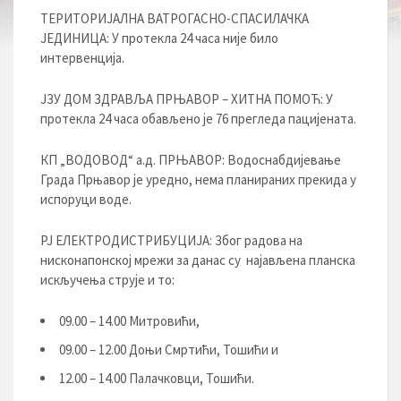
ТЕРИТОРИЈАЛНА ВАТРОГАСНО-СПАСИЛАЧКА
ЈЕДИНИЦА: У протекла 24 часа није било
интервенција.
ЈЗУ ДОМ ЗДРАВЉА ПРЊАВОР – ХИТНА ПОМОЋ: У
протекла 24 часа обављено је 76 прегледа пацијената.
КП „ВОДОВОД“ а.д. ПРЊАВОР: Водоснабдијевање
Града Прњавор је уредно, нема планираних прекида у
испоруци воде.
РЈ ЕЛЕКТРОДИСТРИБУЦИЈA: Због радова на
нисконапонској мрежи за данас су најављена планска
искључења струје и то:
09.00 – 14.00 Митровићи,
09.00 – 12.00 Доњи Смртићи, Тошићи и
12.00 – 14.00 Палачковци, Тошићи.