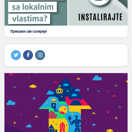
Прикажи све галерије