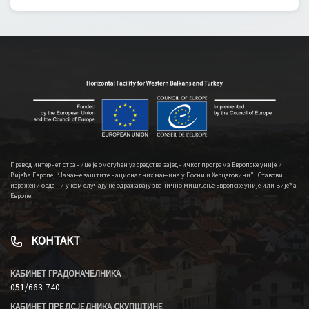
Превод интернет странице је омогућен уз средства заједничког програма Европске уније и
Вијећа Европе, “Јачање заштите националних мањина у Босни и Херцеговини” . Ставови
изражени овде ни у ком случају не одражавају званично мишљење Европске уније или Вијећа
Европе.
КОНТАКТ
КАБИНЕТ ГРАДОНАЧЕЛНИКА
051/663-740
КАБИНЕТ ПРЕДСЈЕДНИКА СКУПШТИНЕ