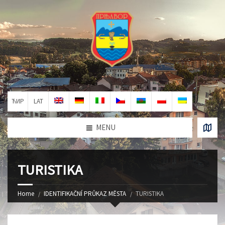
ЋИР
LAT
MENU
TURISTIKA
Home
IDENTIFIKAČNÍ PRŮKAZ MĔSTA
TURISTIKA