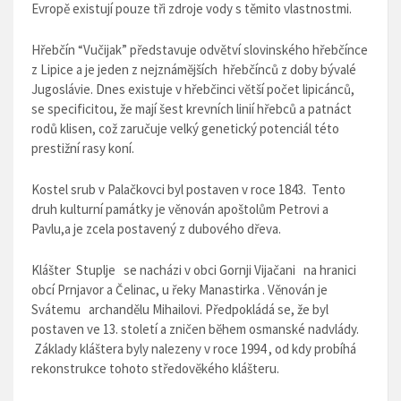
Evropě existují pouze tři zdroje vody s těmito vlastnostmi.
Hřebčín “Vučijak”
představuje odvětví slovinského hřebčínce
z Lipice a je jeden z nejznámĕjších hřebčínců z doby bývalé
Jugoslávie. Dnes existuje v hřebčinci vĕtší počet lipicánců,
se specificitou, že mají šest krevních linií hřebců a patnáct
rodů klisen, což zaručuje velký genetický potenciál této
prestižní rasy koní.
Kostel
srub v
Palačkovci byl postaven v roce 1843. Tento
druh kulturní památky je věnován apoštolům Petrovi a
Pavlu,a je zcela postavený z dubového dřeva.
Klášter Stuplje
se nacházi v obci Gornji Vijačani na hranici
obcí Prnjavor a Čelinac, u řeky Manastirka . Věnován je
Svátemu archandělu Mihailovi. Předpokládá se, že byl
postaven ve 13. století a zničen bĕhem osmanské nadvlády.
Základy kláštera byly nalezeny v roce 1994 , od kdy probíhá
rekonstrukce tohoto středovĕkého klášteru.