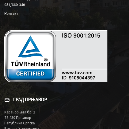
051/660-340
Контакт
ГРАД ПРЊАВОР
Карађорђева бр. 2
78 430 Прњавор
Република Српска
Босна и Херцеговина