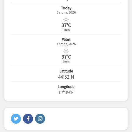
Today
6 srpna, 2026
37°C
1m/s
Pátek
7 srpna, 2026
37°C
3m/s
Latitude
44°52'N
Longitude
17°39'E