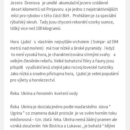
Jezero Drenova
je umělé akumulační jezero vzdálené
deset kilometrů od Prnjavoru a je jedno z nejatraktivnějších
míst pro rybolov v této části BiH . Prohlášen je za speciální
rýbařský okruh. Tady jsou chyceni rekordní vzorky sumce,
těžký vice než 100 kilogramů.
Hora Ljubić
s vlastním nejvyšším vrcholem ( Svinjar- až 594
metrů nad mořem) má tvar nízké a široké pyramidy . I když
to není vysoká hora, je charakterizována strmými svahy a
velkým členĕním reliefu. Velké bohatství flóry a fauny jsou
přispĕli využívání lesů stejně jako rozvoj lovecké turistiky.
Jako nízká a snadno přístupna hora, Ljubić je velmi populární
pro výlety a horolezectví.
Řeka Ukrina
a fenomén kvetení vody
Řeka Ukrina je dostala jméno podle maďarského slova ”
Ugrina ” co znamena dukát protože je ve svém horním toku
měďonosná – tzn. zlatá řeka. Ukrina nemá žádný pramen ale
vzniká sloučením řek Bistrica a Lukavac , je bohatá “ bílými