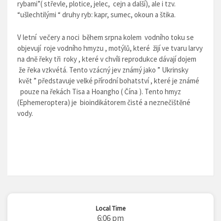
rybami”( střevle, plotice, jelec, cejn a další), ale i tzv.
“ušlechtilými “ druhy ryb: kapr, sumec, okoun a štika.
V letní večery a noci během srpna kolem vodního toku se
objevují roje vodního hmyzu , motýlů, které žijí ve tvaru larvy
na dnĕ řeky tři roky , které v chvíli reprodukce dávají dojem
že řeka vzkvétá. Tento vzácný jev známý jako ” Ukrinsky
květ ” představuje velké přírodní bohatství , které je známé
pouze na řekách Tisa a Hoangho ( Čína ). Tento hmyz
(Ephemeroptera) je bioindikátorem čisté a neznečištĕné
vody.
Local Time
6:06 pm