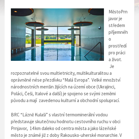
MěstoPrn
javor je
středem
příjemnéh
o
prostředí
pro práci
a život.
Je
rozpoznatelné svou multietnicity, multikulturalitou a
oprávnĕné nése přezdívku “Malá Evropa”. Velké množství
národnostních menšin žijících na území obce (Ukrajinci,
Poláci, Češi, Italové a další) je spojeno se svými zeměmi
původu a mají zavedenou kulturní a obchodní spoluprací.
BRC “Láznĕ Kulaši”
s vlastní termominerální vodou
představuje skutečnou hodnotu cestovního ruchu v obci
Prnjavor, 14 km daleko od centra města a jako lázeňské
město je známé již z doby Rakousko-uherské monarchie. V