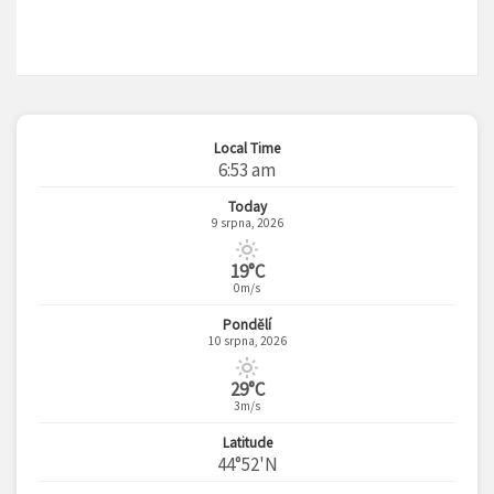
Local Time
6:53 am
Today
9 srpna, 2026
19°C
0m/s
Pondělí
10 srpna, 2026
29°C
3m/s
Latitude
44°52'N