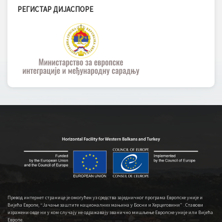
РЕГИСТАР ДИЈАСПОРЕ
Превод интернет странице је омогућен уз средства заједничког програма Европске уније и
Вијећа Европе, “Јачање заштите националних мањина у Босни и Херцеговини” . Ставови
изражени овде ни у ком случају не одражавају званично мишљење Европске уније или Вијећа
Европе.