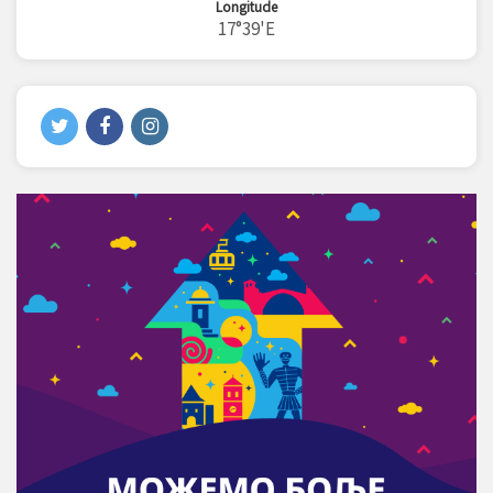
Longitude
17°39'E