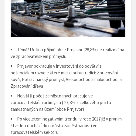
Témĕř třetinu příjmů obce Prnjavor (28,8%) je realizována
ve zpracovatelském průmyslu.
Prnjavor pokračuje v investování do odvĕtví s
potenciálem rozvoje které mají dlouhu tradici:
Zpracování
kovů, Potravinařský průmysl, Velkoobchod a maloobchod, a
Zpracování dřeva
Nejvĕtší počet zamĕstnaných pracuje ve
zpracovatelském průmyslu ( 27,8% z celkového počtu
zamĕstnaných na území obce Prnjavor)
Po víceletém negativním trendu, v roce 2017 již v prvním
čtvrtletí dochází do nárůstu zamĕstnanosti ve
zpracovatelském sektoru.