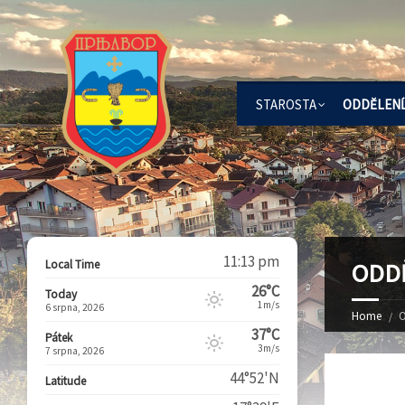
STAROSTA
ОDDĔLEN
11:13 pm
Local Time
ОDD
26°C
Today
1m/s
6 srpna, 2026
Home
О
37°C
Pátek
3m/s
7 srpna, 2026
44°52'N
Latitude