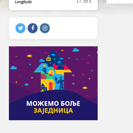
17°39'E
Longitude