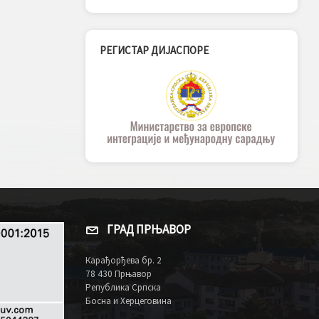
РЕГИСТАР ДИЈАСПОРЕ
ГРАД ПРЊАВОР
Карађорђева бр. 2
78 430 Прњавор
Република Српска
Босна и Херцеговина