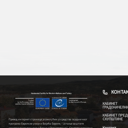
КОНТА
КАБИНЕТ
ГРАДОНАЧЕЛН
КАБИНЕТ ПРЕД
СКУПШТИНЕ
Превод интернет странице је омогућен уз средства заједничког
програма Европске уније и Вијећа Европе, “Јачање заштите
Контакт
националних мањина у Босни и Херцеговини” . Ставови изражени