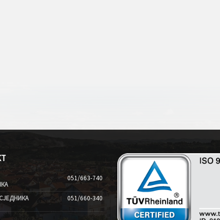
КТ
051/663-740
ИКА
СЈЕДНИКА
051/660-340