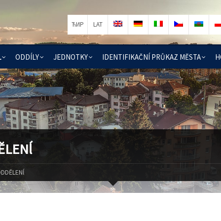
ЋИР
LAT
Ĺ
ОDDÍLY
ЈЕDNOTKY
IDENTIFIKAČNÍ PRŮKAZ MĔSTA
H
ĔLENĺ
DDĔLENĺ