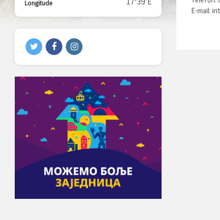
17°39'E
Longitude
E-mail:
in