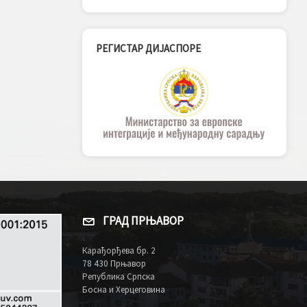
РЕГИСТАР ДИЈАСПОРЕ
ГРАД ПРЊАВОР
Карађорђева бр. 2
78 430 Прњавор
Република Српска
Босна и Херцеговина