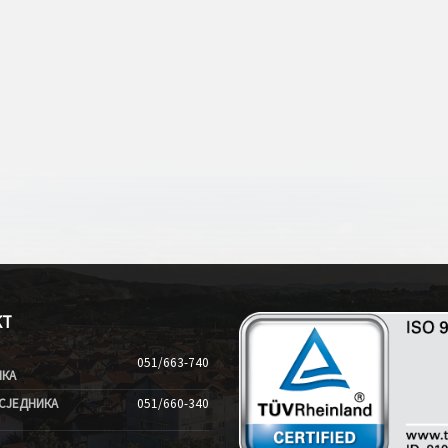
КТ
051/663-740
ИКА
СЈЕДНИКА
051/660-340