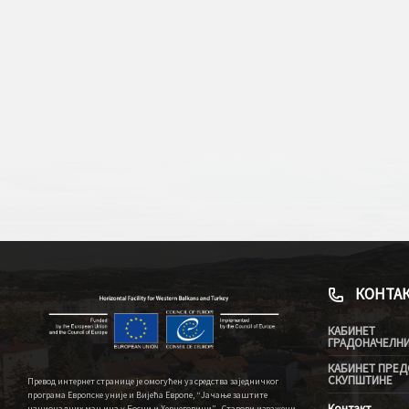
КОНТА
КАБИНЕТ
ГРАДОНАЧЕЛН
КАБИНЕТ ПРЕД
СКУПШТИНЕ
Превод интернет странице је омогућен уз средства заједничког
програма Европске уније и Вијећа Европе, “Јачање заштите
Контакт
националних мањина у Босни и Херцеговини” . Ставови изражени