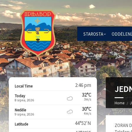
STAROSTA
ОDDĔLEN
2:46 pm
Local Time
ЈЕDN
32°C
Today
3m/s
8 srpna, 2026
Home
Ј
30°C
Neděle
4m/s
9 srpna, 2026
44°52'N
Latitude
ZORAN DE
Теlefon: 