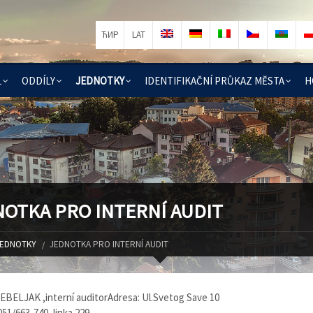
ЋИР
LAT
Ĺ
ОDDÍLY
ЈЕDNOTKY
IDENTIFIKAČNÍ PRŮKAZ MĔSTA
H
OTKA PRO INTERNÍ AUDIT
ЕDNOTKY
ЈЕDNOTKA PRO INTERNÍ AUDIT
BELJAK ,interní auditorАdresa: Ul.Svetog Save 10
051/663-740, linka 229