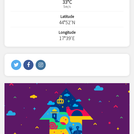
33°C
5m/s
Latitude
44°52'N
Longitude
17°39'E