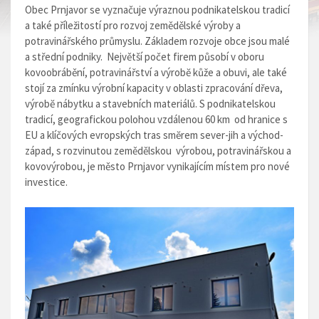
Obec Prnjavor se vyznačuje výraznou podnikatelskou tradicí
a také příležitostí pro rozvoj zemědělské výroby a
potravinářského průmyslu.
Základem rozvoje obce jsou malé
a střední podniky.
Největší počet firem působí v oboru
kovoobrábění, potravinářství a výrobĕ kůže a obuvi, ale také
stojí za zmínku výrobní kapacity v oblasti zpracování dřeva,
výrobĕ nábytku a stavebních materiálů.
S podnikatelskou
tradicí, geografickou polohou vzdálenou 60 km od hranice s
EU a klíčových evropských tras smĕrem sever-jih a východ-
západ, s rozvinutou zemědělskou výrobou, potravinářskou a
kovovýrobou, je město Prnjavor vynikajícím místem pro nové
investice.