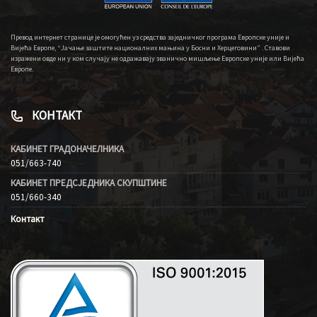
Превод интернет странице је омогућен уз средства заједничког програма Европске уније и
Вијећа Европе, “Јачање заштите националних мањина у Босни и Херцеговини” . Ставови
изражени овде ни у ком случају не одражавају званично мишљење Европске уније или Вијећа
Европе.
КОНТАКТ
КАБИНЕТ ГРАДОНАЧЕЛНИКА
051/663-740
КАБИНЕТ ПРЕДСЈЕДНИКА СКУПШТИНЕ
051/660-340
Контакт