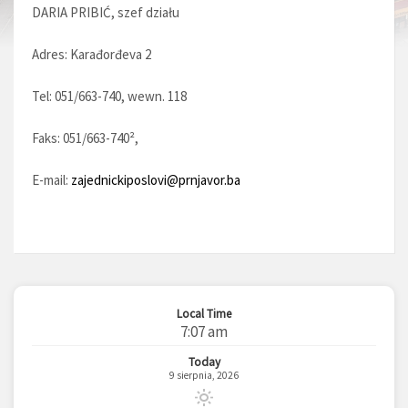
DARIA PRIBIĆ, szef działu
Adres: Karađorđeva 2
Tel: 051/663-740, wewn. 118
Faks: 051/663-740²,
E-mail:
zajednickiposlovi@prnjavor.ba
Local Time
7:07 am
Today
9 sierpnia, 2026