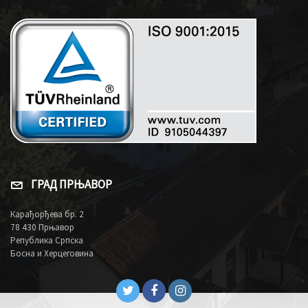
ГРАД ПРЊАВОР
Карађорђева бр. 2
78 430 Прњавор
Република Српска
Босна и Херцеговина