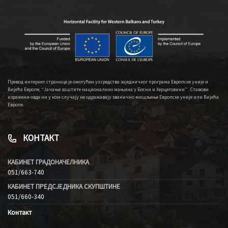
Превод интернет странице је омогућен уз средства заједничког програма Европске уније и
Вијећа Европе, “Јачање заштите националних мањина у Босни и Херцеговини” . Ставови
изражени овде ни у ком случају не одражавају званично мишљење Европске уније или Вијећа
Европе.
КОНТАКТ
КАБИНЕТ ГРАДОНАЧЕЛНИКА
051/663-740
КАБИНЕТ ПРЕДСЈЕДНИКА СКУПШТИНЕ
051/660-340
Контакт