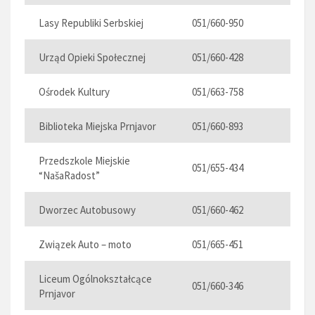
Lasy Republiki Serbskiej
051/660-950
Urząd Opieki Społecznej
051/660-428
Ośrodek Kultury
051/663-758
Biblioteka Miejska Prnjavor
051/660-893
Przedszkole Miejskie
051/655-434
“NašaRadost”
Dworzec Autobusowy
051/660-462
Związek Auto – moto
051/665-451
Liceum Ogólnokształcące
051/660-346
Prnjavor