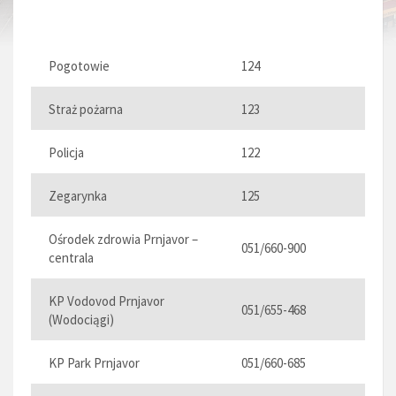
Pogotowie
124
Straż pożarna
123
Policja
122
Zegarynka
125
Ośrodek zdrowia Prnjavor –
051/660-900
centrala
KP Vodovod Prnjavor
051/655-468
(Wodociągi)
KP Park Prnjavor
051/660-685