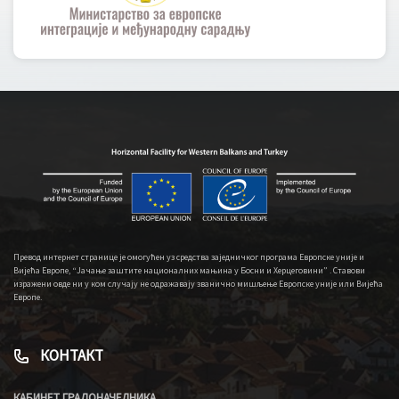
Превод интернет странице је омогућен уз средства заједничког програма Европске уније и
Вијећа Европе, “Јачање заштите националних мањина у Босни и Херцеговини” . Ставови
изражени овде ни у ком случају не одражавају званично мишљење Европске уније или Вијећа
Европе.
КОНТАКТ
КАБИНЕТ ГРАДОНАЧЕЛНИКА