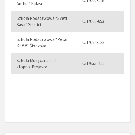
051/666-118
Andrić” Kulaši
Szkoła Podstawowa “Sveti
051/668-653
Sava” Smrtići
Szkoła Podstawowa “Petar
051/684-122
Kočič“ Šibovska
Szkoła Muzyczna I i II
051/655-411
stopnia Prnjavor