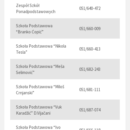
Zespół Szkół
051/640-472
Ponadpodstawowych
Szkoła Podstawowa
051/660-009
“Branko Ćopić”
Szkoła Podstawowa “Nikola
051/660-413
Tesla”
Szkoła Podstawowa “Meša
051/682-243
Selimović”
Szkoła Podstawowa “Miloš
051/681-111
Crnjanski”
Szkoła Podstawowa “Vuk
051/687-074
Karadžić” D.Vijačani
Szkoła Podstawowa “Ivo