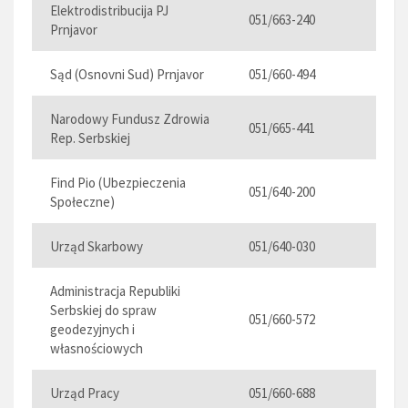
Elektrodistribucija PJ
051/663-240
Prnjavor
Sąd (Osnovni Sud) Prnjavor
051/660-494
Narodowy Fundusz Zdrowia
051/665-441
Rep. Serbskiej
Find Pio (Ubezpieczenia
051/640-200
Społeczne)
Urząd Skarbowy
051/640-030
Administracja Republiki
Serbskiej
do spraw
051/660-572
geodezyjnych i
własnościowych
Urząd Pracy
051/660-688