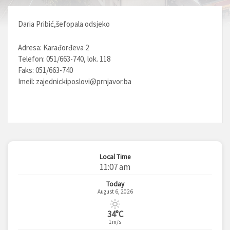
Daria Pribić,šefopala odsjeko
Adresa: Karađorđeva 2
Telefon: 051/663-740, lok. 118
Faks: 051/663-740
Imeil:
zajednickiposlovi@prnjavor.ba
Local Time
11:07 am
Today
August 6, 2026
34°C
1m/s