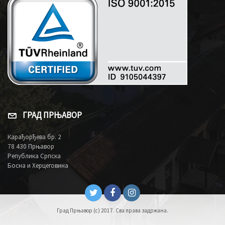
ГРАД ПРЊАВОР
Карађорђева бр. 2
78 430 Прњавор
Република Српска
Босна и Херцеговина
Град Прњавор (c) 2017. Сва права задржана.