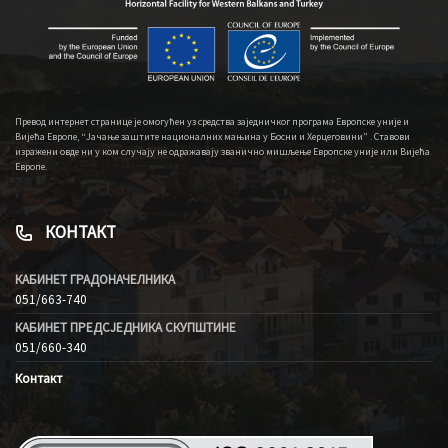
Превод интернет странице је омогућен уз средства заједничког програма Европске уније и
Вијећа Европе, “Јачање заштите националних мањина у Босни и Херцеговини” . Ставови
изражени овде ни у ком случају не одражавају званично мишљење Европске уније или Вијећа
Европе.
КОНТАКТ
КАБИНЕТ ГРАДОНАЧЕЛНИКА
051/663-740
КАБИНЕТ ПРЕДСЈЕДНИКА СКУПШТИНЕ
051/660-340
Контакт