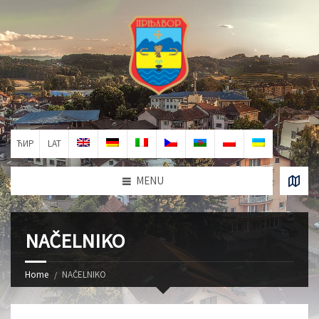
ЋИР
LAT
MENU
NAČELNIKO
Home
NAČELNIKO