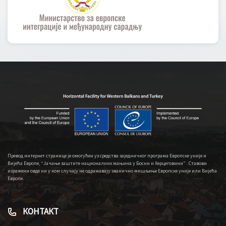
Превод интернет странице је омогућен уз средства заједничког програма Европске уније и
Вијећа Европе, “Јачање заштите националних мањина у Босни и Херцеговини” . Ставови
изражени овде ни у ком случају не одражавају званично мишљење Европске уније или Вијећа
Европе.
КОНТАКТ