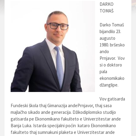
DARKO
TOMAŠ
Darko Tomaš
bijandilo 23.
augusto
1980. bršesko
ando
Prnjavor. Vov
si o doktoro
pala
ekonomikako
džanglipe.
Vov gatisarda
Fundeski škola thaj Gimanazija andePrnjavor, thaj sasa
majlačho sikado ande generacija. Džikodiplomsko studijo
gatisarda pe Ekonomikano fakulteto e Univerzitestar ande
Banja Luka. Istarda specijalni poćin kataro Ekonomikano
fakulteto thaj sumnakuni plaketa e Univerzitestar ande