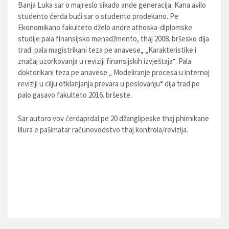
Banja Luka sar o majreslo sikado ande generacija. Kana avilo
studento ćerda bući sar o studento prodekano. Pe
Ekonomikano fakulteto dželo andre athoska-diplomske
studije pala finansijsko menadžmento, thaj 2008. bršesko dija
trad pala magistrikani teza pe anavese„ „Karakteristike i
značaj uzorkovanja u reviziji finansijskih izvještaja“. Pala
doktorikani teza pe anavese „ Modeliranje procesa u internoj
reviziji u cilju otklanjanja prevara u poslovanju“ dija trad pe
palo gasavo fakulteto 2016. bršeste.
Sar autoro vov ćerdaprdal pe 20 džanglipeske thaj phirnikane
lilura e pašimatar računovodstvo thaj kontrola/revizija.