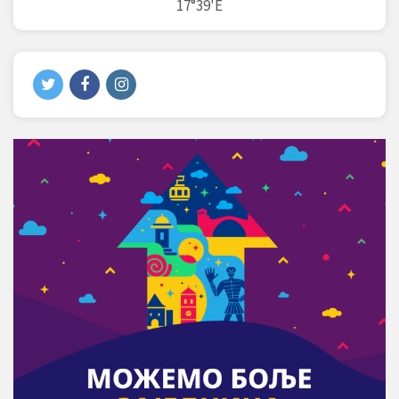
17°39'E