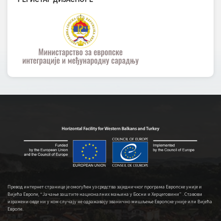
Превод интернет странице је омогућен уз средства заједничког програма Европске уније и
Вијећа Европе, “Јачање заштите националних мањина у Босни и Херцеговини” . Ставови
изражени овде ни у ком случају не одражавају званично мишљење Европске уније или Вијећа
Европе.