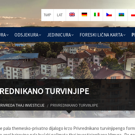
ЋИР
LAT
URA
ODSJEKURA
JEDINICURA
FORESKI LIČNA KARTA
P
REDNIKANO TURVINJIPE
RIVREDA THAJ INVESTICIJE
PRIVREDNIKANO TURVINJIPE
e pala themesko-privatno dijalogo krzo Privrednikano turvinjipengo formi
 te anel bajrovipe pala bućaki pašimata thaj investicionikane klimura. Pe g