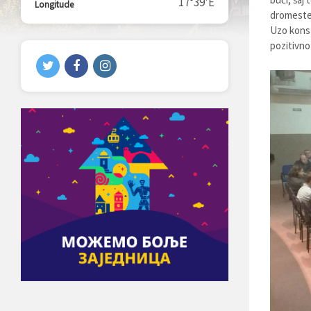
17°39'E
Longitude
dromeste 
Uzo konst
pozitivno