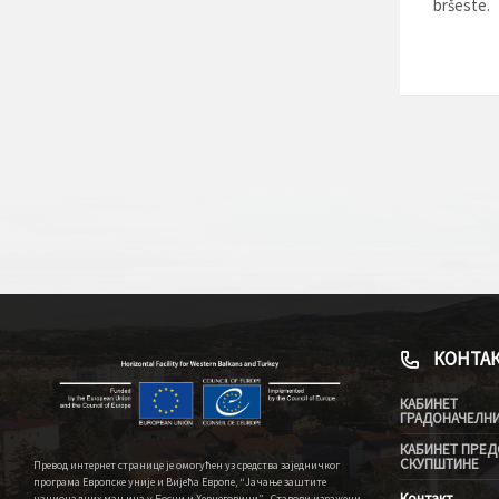
bršeste.
КОНТА
КАБИНЕТ
ГРАДОНАЧЕЛН
КАБИНЕТ ПРЕД
СКУПШТИНЕ
Превод интернет странице је омогућен уз средства заједничког
програма Европске уније и Вијећа Европе, “Јачање заштите
Контакт
националних мањина у Босни и Херцеговини” . Ставови изражени