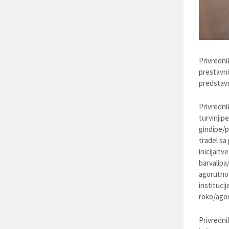
Privredni
prestavni
predstavn
Privredni
turvinjip
gindipe/p
tradel sa 
inicijait
barvalipa
agorutno 
instituci
roko/agor
Privredni