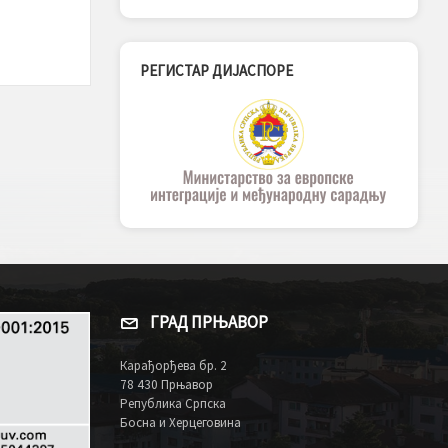
РЕГИСТАР ДИЈАСПОРЕ
ГРАД ПРЊАВОР
Карађорђева бр. 2
78 430 Прњавор
Република Српска
Босна и Херцеговина