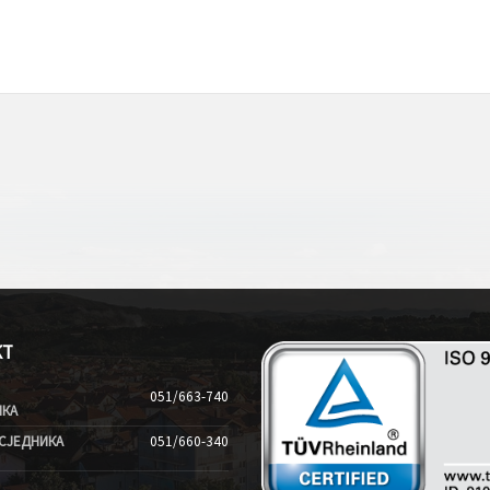
КТ
051/663-740
ИКА
СЈЕДНИКА
051/660-340