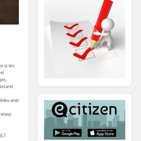
o si-les
el
ipe,
astarel
e
lniko anel
nirimo
017.