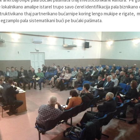
lokalnikano amalipe istarel trupo savo ćerel identifikacija pala biznikano 
ruktivikano thaj partnerikano bućarnipe koring lengo mukipe e rigate,
 egzamplo pala sistematikani bući pe bućaki pašimata.