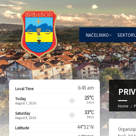
NAČELNIKO
SEKTOR
6:45 am
Local Time
PRIV
25°C
Today
1m/s
August 7, 2026
Home
P
33°C
Saturday
3m/s
August 8, 2026
44°52'N
Latitude
Organizip
bući, šaj