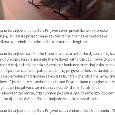
kano turvinjipe ande opština Prnjavor ćeren privatnikane sektoreske
kura, jal majbare privrednikane sektorura,thaj themeske sektoreske
ikura uzo tehnikano sekretarijato savo tradel lengi bući.
kano turvinjipesi sajekhesko trupo pala savo o načelniko dija anav thaj sav
eski funkcija pala zuralipe ande themesko-privatno dijalogo. Gova trupo d
repozi thaj inicijativura pala privrenikano konkurentnipe thaj lesko bajrov
phučipa save si phande pala privreda, thaj pe gova del krisipe, turvinjipe, 
ve pala privrednikano bajrovipe save šaj te laćharen ćherutne thaj avralutn
/love. E jekhipeste e turvinjipenca kataro Privrednikano turvinjipe o nače
gindo pe inicijativura/turvinjipa save durder djan e šorutnende
jende/organizacijendje/organurende pala ćhinavipe/rješenje uzočačo defi
esko djive thaj čače definirime indjarde manuša pala realizacija.
kano turvinjipe ande opština Prnjavor sasa ćerdino ando 28. septembro 2