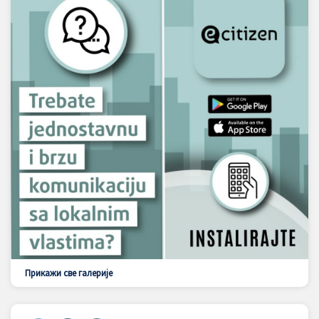
Прикажи све галерије