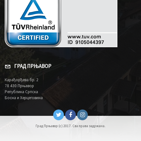
ГРАД ПРЊАВОР
Карађорђева бр. 2
78 430 Прњавор
Република Српска
Босна и Херцеговина
Град Прњавор (c) 2017. Сва права задржана.