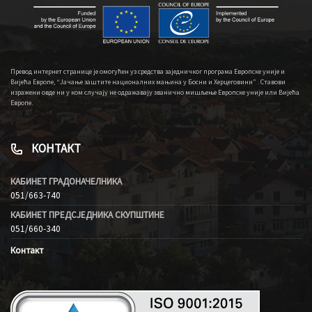
Превод интернет странице је омогућен уз средства заједничког програма Европске уније и
Вијећа Европе, “Јачање заштите националних мањина у Босни и Херцеговини” . Ставови
изражени овде ни у ком случају не одражавају званично мишљење Европске уније или Вијећа
Европе.
КОНТАКТ
КАБИНЕТ ГРАДОНАЧЕЛНИКА
051/663-740
КАБИНЕТ ПРЕДСЈЕДНИКА СКУПШТИНЕ
051/660-340
Контакт