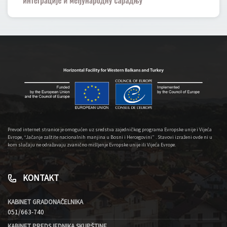
Prevod internet stranice je omogućen uz sredstva zajedničkog programa Evropske unije i Vijeća
Evrope, “Jačanje zaštite nacionalnih manjina u Bosni i Hercegovini” . Stavovi izraženi ovde ni u
kom slučaju ne odražavaju zvanično mišljenje Evropske unije ili Vijeća Evrope.
KONTAKT
KABINET GRADONAČELNIKA
051/663-740
KABINET PREDSJEDNIKA SKUPŠTINE