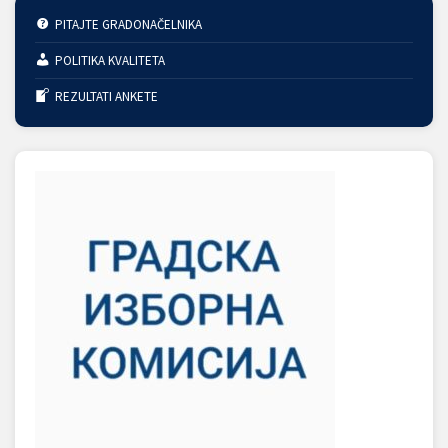
PITAJTE GRADONAČELNIKA
POLITIKA KVALITETA
REZULTATI ANKETE