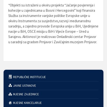
*Objekti su istraženi u okviru projekta “Jačanje povjerenja i
kohezije u zajednicama u Bosni i Hercegovini” koji finansira
Služba za instrumente vanjske politike Evropske unije u
okviru Instrumenta za susjedstvo,razvoj i međunarodnu
saradnju, a zajedno provode Evropska unija u BiH, Ujedinjene
nacije u BiH, OSCE misija u BiH i Vijeće Evrope – Ured u
Sarajevu. Aktivnost je realizovao Omladinski centar Prnjavor
u saradnji sa gradom Prnjavor i Zavičajnim muzejom Prnjavor.
REPUBLIČKE INSTITUCIJE
JAVNE USTANOVE
MJESNE ZAJEDNICE
MJESNE KANCELARIJE