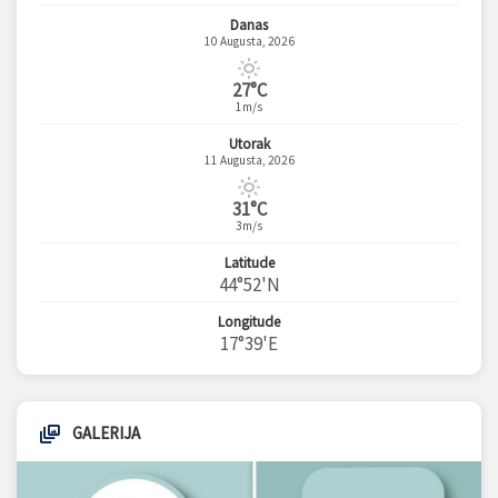
Danas
10 Augusta, 2026
27°C
1m/s
Utorak
11 Augusta, 2026
31°C
3m/s
Latitude
44°52'N
Longitude
17°39'E
GALERIJA