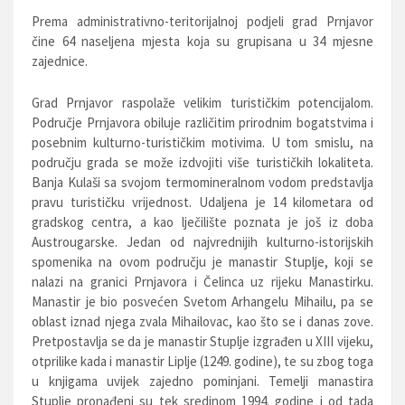
Prema administrativno-teritorijalnoj podjeli grad Prnjavor
čine 64 naseljena mjesta koja su grupisana u 34 mjesne
zajednice.
Grad Prnjavor raspolaže velikim turističkim potencijalom.
Područje Prnjavora obiluje različitim prirodnim bogatstvima i
posebnim kulturno-turističkim motivima. U tom smislu, na
području grada se može izdvojiti više turističkih lokaliteta.
Banja Kulaši sa svojom termomineralnom vodom predstavlja
pravu turističku vrijednost. Udaljena je 14 kilometara od
gradskog centra, a kao lječilište poznata je još iz doba
Austrougarske. Jedan od najvrednijih kulturno-istorijskih
spomenika na ovom području je manastir Stuplje, koji se
nalazi na granici Prnjavora i Čelinca uz rijeku Manastirku.
Manastir je bio posvećen Svetom Arhangelu Mihailu, pa se
oblast iznad njega zvala Mihailovac, kao što se i danas zove.
Pretpostavlja se da je manastir Stuplje izgrađen u XIII vijeku,
otprilike kada i manastir Liplje (1249. godine), te su zbog toga
u knjigama uvijek zajedno pominjani. Temelji manastira
Stuplje pronađeni su tek sredinom 1994. godine i od tada