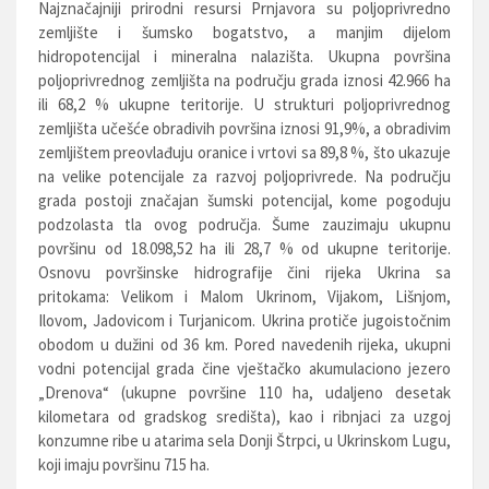
Najznačajniji prirodni resursi Prnjavora su poljoprivredno
zemljište i šumsko bogatstvo, a manjim dijelom
hidropotencijal i mineralna nalazišta. Ukupna površina
poljoprivrednog zemljišta na području grada iznosi 42.966 ha
ili 68,2 % ukupne teritorije. U strukturi poljoprivrednog
zemljišta učešće obradivih površina iznosi 91,9%, a obradivim
zemljištem preovlađuju oranice i vrtovi sa 89,8 %, što ukazuje
na velike potencijale za razvoj poljoprivrede. Na području
grada postoji značajan šumski potencijal, kome pogoduju
podzolasta tla ovog područja. Šume zauzimaju ukupnu
površinu od 18.098,52 ha ili 28,7 % od ukupne teritorije.
Osnovu površinske hidrografije čini rijeka Ukrina sa
pritokama: Velikom i Malom Ukrinom, Vijakom, Lišnjom,
Ilovom, Jadovicom i Turjanicom. Ukrina protiče jugoistočnim
obodom u dužini od 36 km. Pored navedenih rijeka, ukupni
vodni potencijal grada čine vještačko akumulaciono jezero
„Drenova“ (ukupne površine 110 ha, udaljeno desetak
kilometara od gradskog središta), kao i ribnjaci za uzgoj
konzumne ribe u atarima sela Donji Štrpci, u Ukrinskom Lugu,
koji imaju površinu 715 ha.