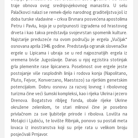
traje obnova ovog srednjovjekovnog manastira. U selu
Palačkovci nalazi se remek-djelo narodnog graditeljstva još iz
doba turske vladavine – crkva Brvnara posvećena apostolima
Petru i Pavlu, koja je u potpunosti izgrađena od hrastovog
drveta i kao takva predstavlja svojevrstan spomenik kulture.
Najstarije preduzeće na ovom području je ergela „Vučijak“
osnovana aprila 1946. godine. Predstavlja ogranak slovenačke
ergele u Lipicama i ubraja se u red najpoznatijih ergela iz
vremena bivše Jugoslavije. Danas u njoj egzistira stotinjak
grla plemenite rase lipicanera. Posebnost ove ergele jeste
postojanje više rasplodnih linija i rodova konja (Napolitano,
Pluto, Fejvor, Konverzano, Maestozo) sa rijetkim genetskim
potencijalom. Dobru osnovu za razvoj lovnog i ribolovnog
turizma čine veći šumski kompleksi, kao i rijeka Ukrina i jezero
Drenova. Bogatstvo ribljeg fonda, obale rijeke Ukrine
okružene zelenilom, te stari mlinovi čine je posebno
privlačnom za sve ljubitelje prirode i ribolova. Lovišta na
Motajici i Ljubiću, te lovište Ribnjak, ponovo su postali meta
lovaca iz inostranstva koji su prije rata u velikom broju
posjećivali Prnjavor.