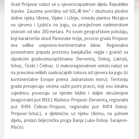
Grad Prnjavor nalazi se u sjeverozapadnom dijelu Republike
Srpske. Zauzima površinu od 631,45 km² i obuhvata plodne
doline rijeka Ukrine, Vijake i Lišnje, između planina Motajice
na sjeveru i Ljubića na jugu, sa prosječnom nadmorskom
visinom od oko 250 metara. Po svom geografskom položaju,
koji karakteriše obod Panonske nizije, prostor grada Prnjavor
ima odlike umjereno-kontinentalne klime. Regionalno
posmatrano pripada prostoru banjalučke regije i graniči sa
sljedećim gradovima/opštinama: Derventa, Doboj, Laktaši,
Srbac, Teslić i Čelinac. U makroregionalnom smislu nalazi se
na pravcima velikih saobraćajnih tokova od sjevera ka jugu (iz
kontinentalne Evrope prema Jadranskom moru). Teritoriju
grada presijecaju veoma važni putni pravci, koji ovu lokalnu
zajednicu povezuju sa njenim bližim i daljim okruženjem
(magistralni put M16.1 Klašnice-Prnjavor-Derventa, regionalni
put R476 Čelinac-Prnjavor, regionalni put R474 Doboj-
Prnjavor-Srbac), a djelimično uz rijeku Ukrinu, na južnom
dijelu, prolazi željeznička pruga Banja Luka-Doboj- Sarajevo-
Ploče).