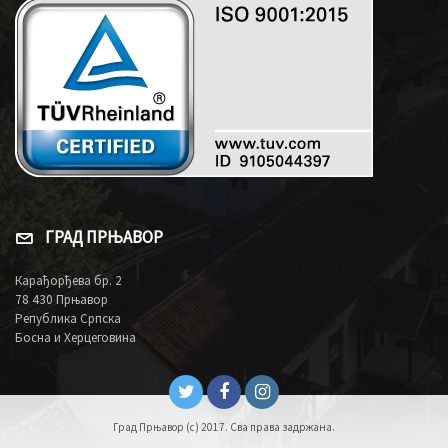
ГРАД ПРЊАВОР
Карађорђева бр. 2
78 430 Прњавор
Република Српска
Босна и Херцеговина
Град Прњавор (c) 2017. Сва права задржана.