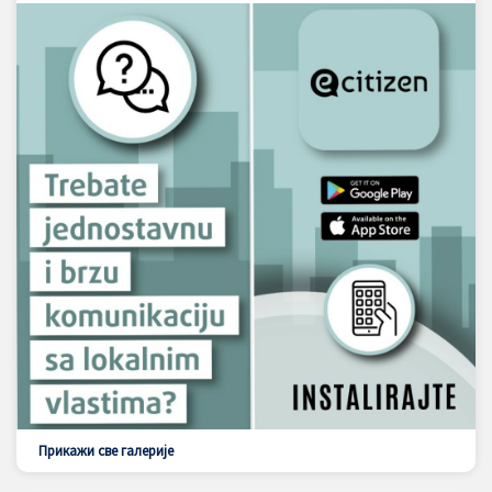
Прикажи све галерије