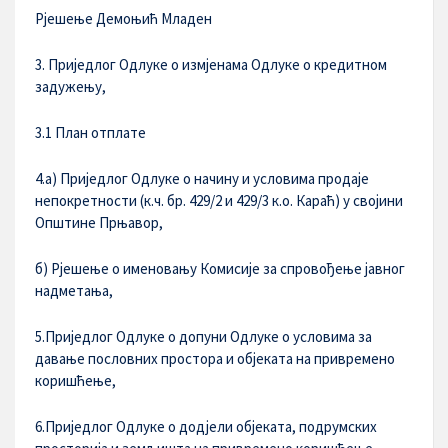
Рјешење Демоњић Младен
3. Приједлог Одлуке о измјенама Одлуке о кредитном
задужењу,
3.1 План отплате
4.а) Приједлог Одлуке о начину и условима продаје
непокретности (к.ч. бр. 429/2 и 429/3 к.о. Караћ) у својини
Општине Прњавор,
б) Рјешење о именовању Комисије за спровођење јавног
надметања,
5.Приједлог Одлуке о допуни Одлуке о условима за
давање пословних простора и објеката на привремено
коришћење,
6.Приједлог Одлуке о додјели објеката, подрумских