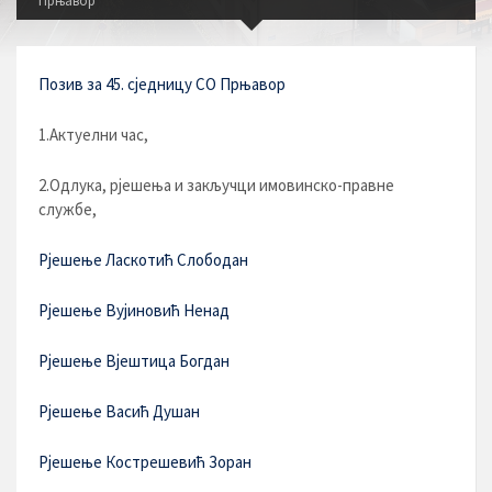
Прњавор
Позив за 45. сједницу СО Прњавор
1.Актуелни час,
2.Одлука, рјешења и закључци имовинско-правне
службе,
Рјешење Ласкотић Слободан
Рјешење Вујиновић Ненад
Рјешење Вјештица Богдан
Рјешење Васић Душан
Рјешење Кострешевић Зоран