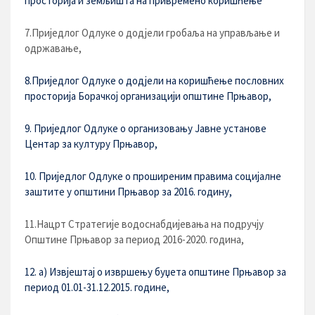
просторија и земљишта на привремено коришћење
7.Приједлог Одлуке о додјели гробаља на управљање и
одржавање,
8.Приједлог Одлуке о додјели на коришћење пословних
просторија Борачкој организацији општине Прњавор,
9. Приједлог Одлуке о организовању Јавне установе
Центар за културу Прњавор,
10. Приједлог Одлуке о проширеним правима социјалне
заштите у општини Прњавор за 2016. годину,
11.Нацрт Стратегије водоснабдијевања на подручју
Општине Прњавор за период 2016-2020. година,
12. а) Извјештај о извршењу буџета општине Прњавор за
период 01.01-31.12.2015. године,