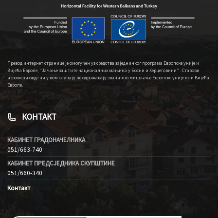
Превод интернет странице је омогућен уз средства заједничког програма Европске уније и
Вијећа Европе, “Јачање заштите националних мањина у Босни и Херцеговини” . Ставови
изражени овде ни у ком случају не одражавају званично мишљење Европске уније или Вијећа
Европе.
КОНТАКТ
КАБИНЕТ ГРАДОНАЧЕЛНИКА
051/663-740
КАБИНЕТ ПРЕДСЈЕДНИКА СКУПШТИНЕ
051/660-340
Контакт