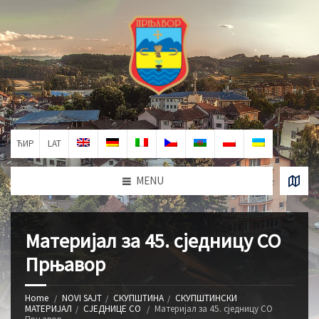
ЋИР
LAT
MENU
Материјал за 45. сједницу СО
Прњавор
Home
NOVI SAJT
СКУПШТИНА
СКУПШТИНСКИ
МАТЕРИЈАЛ
СЈЕДНИЦЕ СО
Материјал за 45. сједницу СО