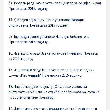
б) Програм рада Јавне установе Центар за социјални рад
Прњавор за 2016. годину,
15. а) Извјештај о раду Јавне установе Народна
библиотека Прњавор за 2015. годину,
б) План рада Јавне установе Народна библиотека
Прњавор за 2016. годину,
16. Извјештај о раду Јавне установе Гимназија Прњавор
за 2015. годину,
17. Извјештај о раду Јавне установе Центар средњих
школа „Иво Андрић“ Прњавор за 2015. годину,
18. Информација о пројекту „Стварање услова за
систематско рјешавање стамбеног збрињавања Рома на
подручју општине Прњавор,
19. Информација о стању криминалитета, јавног реда и