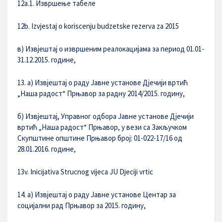
12a.1. Извршење табеле
12b. Izvjestaj o koriscenju budzetske rezerva za 2015
в) Извјештај о извршеним реалокацијама за период 01.01-
31.12.2015. године,
13. a) Извјештај о раду Јавне установе Дјечији вртић
„Наша радост“ Прњавор за радну 2014/2015. годину,
б) Извјештај, Управног одбора Јавне установе Дјечији
вртић „Наша радост“ Прњавор, у вези са Закључком
Скупштине општине Прњавор број: 01-022-17/16 од
28.01.2016. године,
13v. Inicijativa Strucnog vijeca JU Djeciji vrtic
14. а) Извјештај о раду Јавне установе Центар за
социјални рад Прњавор за 2015. годину,