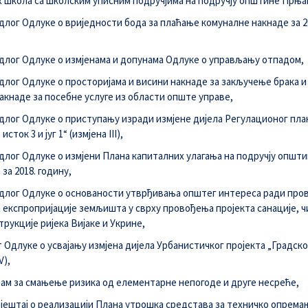
 школа са школским уписним подручјима на подручју општине Прња
длог Одлуке о вриједности бода за плаћање комуналне накнаде за 2
длог Одлуке о измјенама и допунама Одлуке о управљању отпадом,
длог Одлуке о просторијама и висини накнаде за закључење брака и
акнаде за посебне услуге из области опште управе,
длог Одлуке о приступању изради измјене дијела Регулационог пла
исток 3 и југ 1“ (измјена III),
длог Одлуке о измјени Плана капиталних улагања на подручју општ
за 2018. годину,
длог Одлуке о основаности утврђивања општег интереса ради про
 експропријације земљишта у сврху провођења пројекта санације, 
трукције ријека Вијаке и Укрине,
 Одлуке о усвајању измјена дијела Урбанистичког пројекта „Градско
V),
ам за смањење ризика од елементарне непогоде и друге несреће,
вјештај о реализацији Плана утрошка средстава за техничко опрема