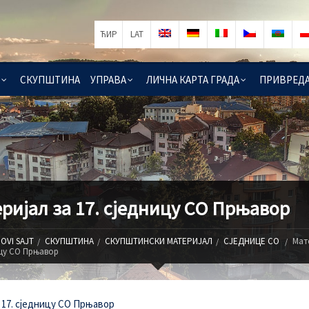
ЋИР
LAT
СКУПШТИНА
УПРАВА
ЛИЧНА КАРТА ГРАДА
ПРИВРЕД
ријал за 17. сједницу СO Прњавор
OVI SAJT
СКУПШТИНА
СКУПШТИНСКИ МАТЕРИЈАЛ
СЈЕДНИЦЕ СО
Мат
ицу СO Прњавор
 17. сједницу СО Прњавор