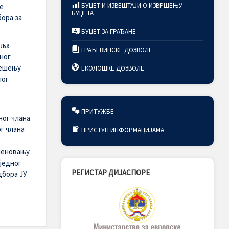
БУЏЕТ И ИЗВЕШТАЈИ О ИЗВРШЕЊУ
е
БУЏЕТА
бора за
БУЏЕТ ЗА ГРАЂАНЕ
вља
ГРАЂЕВИНСКЕ ДОЗВОЛЕ
ног
јешењу
ЕКОЛОШКЕ ДОЗВОЛЕ
лог
ПРИТУЖБЕ
ног члана
г члана
ПРИСТУП ИНФОРМАЦИЈАМА
меновању
једног
РЕГИСТАР ДИЈАСПОРЕ
дбора ЈУ