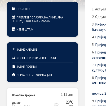
ПРОЈЕКТИ
Актуел
Одлуке
ПРЕГЛЕД ПОЛАЗАКА НА ЛИНИЈАМА
ПРИГРАДСКОГ САОБРАЋАЈА
Информ
Бањалука,
ИЗВЈЕШТАЈИ
Пријед
Пријед
ЈАВНЕ НАБАВКЕ
Пријед
земљишта
ИНСПЕКЦИЈСКИ ИЗВЈЕШТАЈИ
Пријед
ЈАВНИ ПОЗИВИ
културу 
СЕРВИСНЕ ИНФОРМАЦИЈЕ
Пријед
општине 
период 2
1:11 am
Локално вријеме
Пријед
23°C
Данас
1m/s