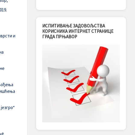
вор,
019.
ИСПИТИВАЊЕ ЗАДОВОЉСТВА
КОРИСНИКА ИНТЕРНЕТ СТРАНИЦЕ
 врсти и
ГРАДА ПРЊАВОР
на
ине
вођења
чишћења
 језгро“
ње