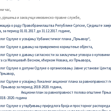
ни час,
, рјешења и закључци имовинско-правне службе,
ација о раду Правобранилаштва Републике Српске, Сједиште замј
 за период 01.01.2017. до 31.12.2017. године,
лог Одлуке о усвајању Урбанистичког плана „Прњавор“,
лог Одлуке о давању на привремено кориштење објекта,
лог Одлуке о давању сагласности за закључење уговора о куповини
 са Малешевић Весном, кћерком Новака, из Прњавора,
лог Одлуке о допуни Одлуке о организовању Јавне установе Центар
Прњавор,
лог Одлуке о усвајању Локалног акционог плана за равноправност 
Прњавор за период 2018-2020. година,
Aкциони план за равноправност полова општине Прња
018.-2020. година
лог Одлуке о утврђивању приједлога броја и просторног распореда