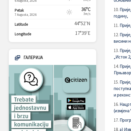
основних
6 Augusta, 2026
36°C
Прије
Petak
3m/s
7 Augusta, 2026
годину,
44°52'N
Latitude
Прије
17°39'E
Longitude
Прије
висини н
Прије
„Исток 2, 
ГАЛЕРИЈА
Прије
Прњавор 
Прије
поступка
и реконс
Нацрт
(измјена 
Прогр
а) Из