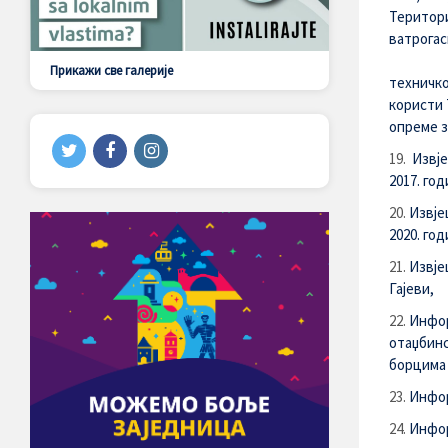
Територи
ватрогас
Прикажи све галерије
техничко
користи 
опреме за
Извје
2017. год
Извје
2020. год
Извје
Гајеви,
Инфор
отаџбинс
борцима 
Инфор
Инфор