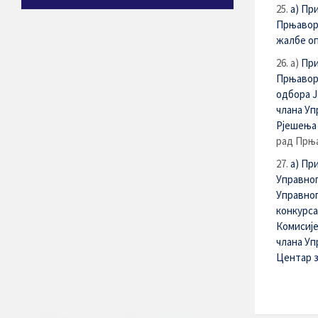
а) Пр
Прњавор
жалбе о
а)
При
Прњавор
одбора 
члана Уп
Рјешења 
рад Прњ
а) Пр
Управног
Управног
конкурса
Комисије
члана Уп
Центар з