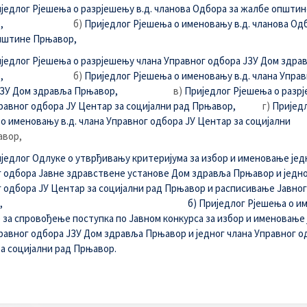
иједлог Рјешења о разрјешењу в.д. чланова Одбора за жалбе општин
,
б)
Приједлог Рјешења о именовању в.д. чланова Од
пштине Прњавор,
једлог Рјешења о разрјешењу члана Управног одбора ЈЗУ Дом здра
,
б)
Приједлог Рјешења о именовању в.д. члана Управ
ЈЗУ Дом здравља Прњавор,
в)
Приједлог Рјешења о разр
равног одбора ЈУ Центар за социјални рад Прњавор,
г)
Пријед
о именовању в.д. члана Управног одбора ЈУ Центар за социјални
авор,
иједлог Одлуке о утврђивању критеријума за избор и именовање јед
 одбора Јавне здравствене установе Дом здравља Прњавор и једно
 одбора ЈУ Центар за социјални рад Прњавор и расписивање Јавног
,
б) Приједлог Рјешења о и
 за спровођење поступка по Јавном конкурса за избор и именовање 
равног одбора ЈЗУ Дом здравља Прњавор и једног члана Управног о
а социјални рад Прњавор.