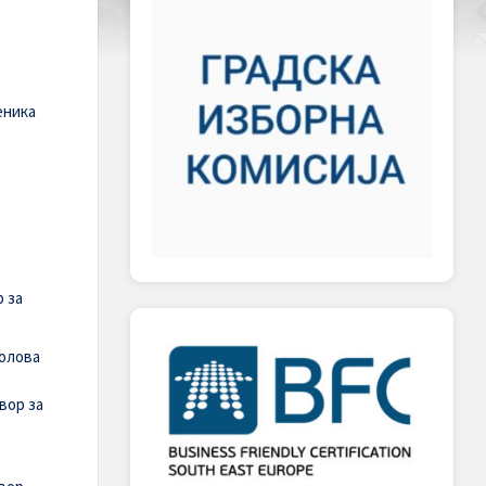
еника
 за
полова
вор за