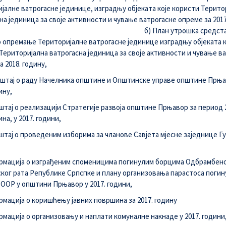
јалне ватрогасне јединице, изградњу објеката које користи Терито
на јединица за своје активности и чување ватрогасне опреме за 2017
б) План утрошка средста
 опремање Територијалне ватрогасне јединице изградњу објеката к
Територијална ватрогасна јединица за своје активности и чување в
 2018. годину,
штај о раду Начелника општине и Општинске управе општине Прња
ину,
штај о реализацији Стратегије развоја општине Прњавор за период 
ина, у 2017. години,
штај о проведеним изборима за чланове Савјета мјесне заједнице Гу
мација о изграђеним споменицима погинулим борцима Одбрамбено
ког рата Републике Српспке и плану организовања парастоса поги
ООР у општини Прњавор у 2017. години,
мација о коришћењу јавних површина за 2017. годину
мација о организовању и наплати комуналне накнаде у 2017. години