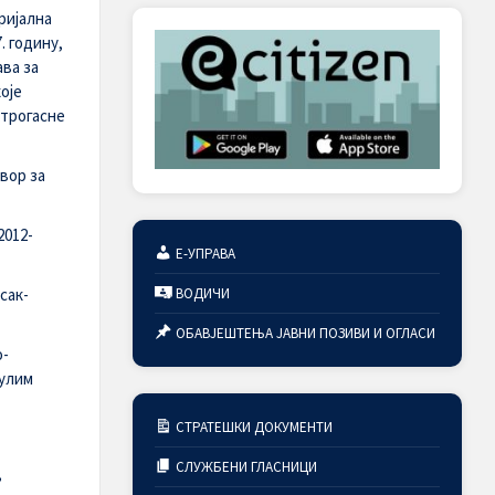
ријална
. годину,
ва за
оје
атрогасне
вор за
2012-
Е-УПРАВА
ВОДИЧИ
сак-
ОБАВЈЕШТЕЊА ЈАВНИ ПОЗИВИ И ОГЛАСИ
-
нулим
СТРАТЕШКИ ДОКУМЕНТИ
СЛУЖБЕНИ ГЛАСНИЦИ
,