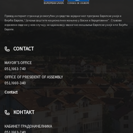
Превод интернет странице је омогућен уз средства заједничког програма Европске уније и
Вијећа Европе, “Јачање заштите националних мањина у Босни и Херцеговини” . Ставови
изражени овде ни у ком случају не одражавају званично мишљење Европске уније или Вијећа
Европе.
CONTACT
MAYOR’S OFFICE
051/663-740
OFFICE OF PRESIDENT OF ASSEMBLY
051/660-340
Contact
КОНТАКТ
КАБИНЕТ ГРАДОНАЧЕЛНИКА
051/663-740