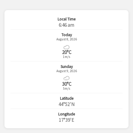
Local Time
6:46 am
Today
August 8, 2026
20°C
1m/s
Sunday
August 9, 2026
30°C
5m/s
Latitude
44°52'N
Longitude
17°39'E