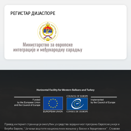
РЕГИСТАР ДИЈАСПОРЕ
Превод интернет странице је омогућен уз средства заједничког програма Европске уније и
Вијећа Европе, “Јачање заштите националних мањина у Босни и Херцеговини” . Ставови