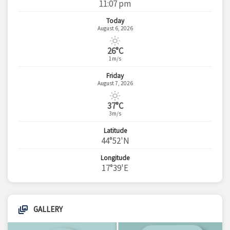
11:07 pm
Today
August 6, 2026
26°C
1m/s
Friday
August 7, 2026
37°C
3m/s
Latitude
44°52'N
Longitude
17°39'E
GALLERY