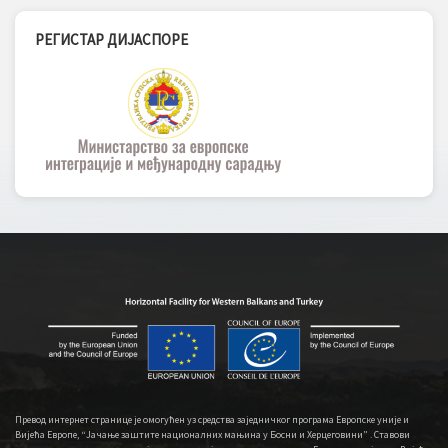
РЕГИСТАР ДИЈАСПОРЕ
Превод интернет странице је омогућен уз средства заједничког програма Европске уније и
Вијећа Европе, “Јачање заштите националних мањина у Босни и Херцеговини” . Ставови