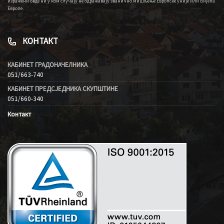
изражени овде ни у ком случају не одражавају званично мишљење Европске уније или Вијећа
Европе.
КОНТАКТ
КАБИНЕТ ГРАДОНАЧЕЛНИКА
051/663-740
КАБИНЕТ ПРЕДСЈЕДНИКА СКУПШТИНЕ
051/660-340
Контакт