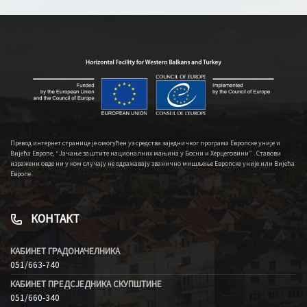
Превод интернет странице је омогућен уз средства заједничког програма Европске уније и
Вијећа Европе, “Јачање заштите националних мањина у Босни и Херцеговини” . Ставови
изражени овде ни у ком случају не одражавају званично мишљење Европске уније или Вијећа
Европе.
КОНТАКТ
КАБИНЕТ ГРАДОНАЧЕЛНИКА
051/663-740
КАБИНЕТ ПРЕДСЈЕДНИКА СКУПШТИНЕ
051/660-340