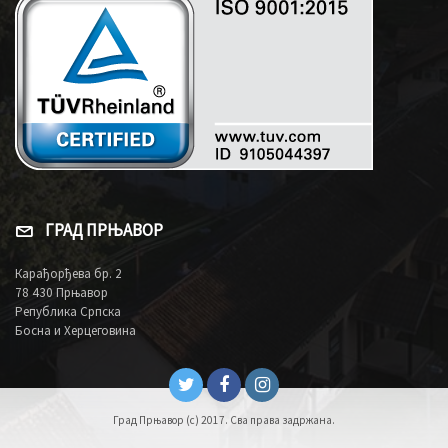
ГРАД ПРЊАВОР
Карађорђева бр. 2
78 430 Прњавор
Република Српска
Босна и Херцеговина
Град Прњавор (c) 2017. Сва права задржана.