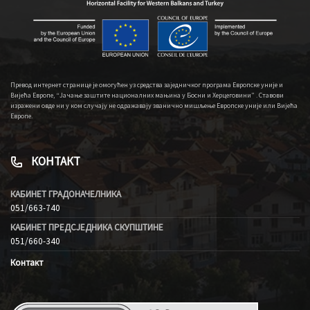
Превод интернет странице је омогућен уз средства заједничког програма Европске уније и
Вијећа Европе, “Јачање заштите националних мањина у Босни и Херцеговини” . Ставови
изражени овде ни у ком случају не одражавају званично мишљење Европске уније или Вијећа
Европе.
КОНТАКТ
КАБИНЕТ ГРАДОНАЧЕЛНИКА
051/663-740
КАБИНЕТ ПРЕДСЈЕДНИКА СКУПШТИНЕ
051/660-340
Контакт