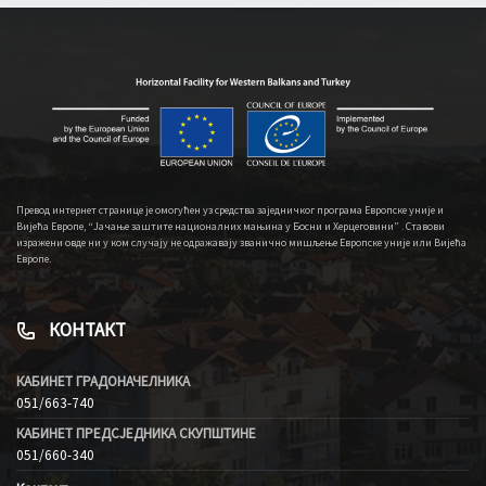
Превод интернет странице је омогућен уз средства заједничког програма Европске уније и
Вијећа Европе, “Јачање заштите националних мањина у Босни и Херцеговини” . Ставови
изражени овде ни у ком случају не одражавају званично мишљење Европске уније или Вијећа
Европе.
КОНТАКТ
КАБИНЕТ ГРАДОНАЧЕЛНИКА
051/663-740
КАБИНЕТ ПРЕДСЈЕДНИКА СКУПШТИНЕ
051/660-340