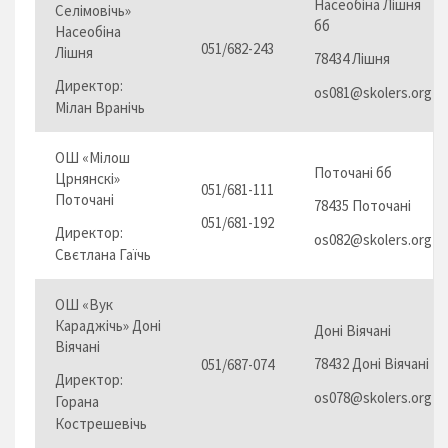
Насеобіна Лішня
Селімовічь»
бб
Насеобіна
051/682-243
Лішня
78434 Лішня
Директор:
os081@skolers.org
Мілан Вранічь
ОШ «Мілош
Поточані бб
Црнянскі»
051/681-111
Поточані
78435 Поточані
051/681-192
Директор:
os082@skolers.org
Свєтлана Гаїчь
ОШ «Вук
Караджічь» Доні
Доні Віячані
Віячані
78432 Доні Віячані
051/687-074
Директор:
os078@skolers.org
Горана
Кострешевічь