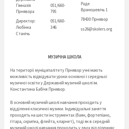
Раде
Гімназія
051/660-
Вранєшевічь 1
Прнявора
795
78430 Прнявор
Директор:
051/660-
Любінка
346
ss26@skolers.org
Станічь
МУЗИЧНА ШКОЛА
На території муніципалітету Прнявор учні мають
можливість відвідувати уроки основної і середньої
музичної освіти у Державній музичній школі ім.
Константина Бабічя Прнявор.
В основній музичній школі навчання проходить у
відділенні класичної музики. Індивідуальні заняття
проходять на шести інструментах (баян, фортепіано,
гітара, скрипка, флейта, кларнет), тоді як в середній
музичній школі навчання проходить у двох відділеннях: