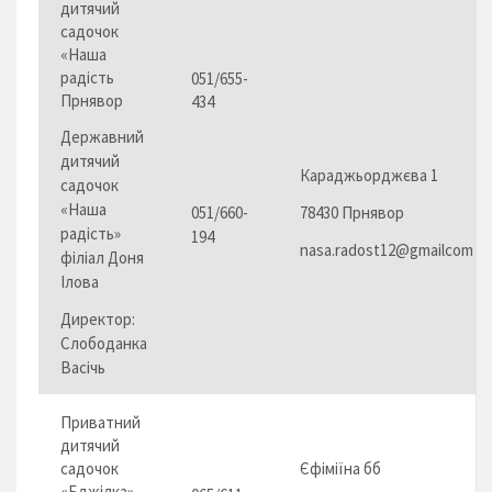
дитячий
садочок
«Наша
радість
051/655-
Прнявор
434
Державний
дитячий
Караджьорджєва 1
садочок
«Наша
051/660-
78430 Прнявор
радість»
194
nasa.radost12@gmailcom
філіал Доня
Ілова
Директор:
Слободанка
Васічь
Приватний
дитячий
садочок
Єфіміїна бб
«Бджілка»