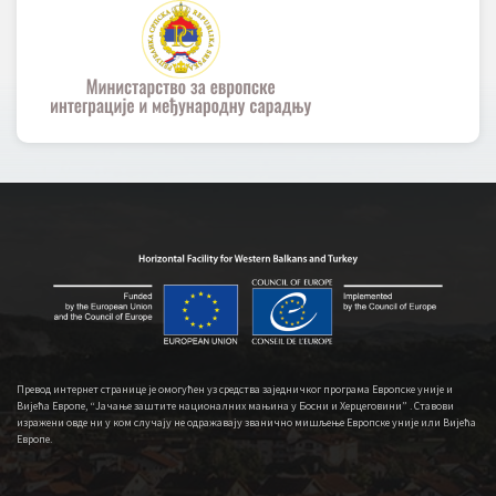
Превод интернет странице је омогућен уз средства заједничког програма Европске уније и
Вијећа Европе, “Јачање заштите националних мањина у Босни и Херцеговини” . Ставови
изражени овде ни у ком случају не одражавају званично мишљење Европске уније или Вијећа
Европе.