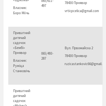
065/611-
78430 Прнявор
497
Власник:
vrticpcelica@gmail.com
Боро Міїчь
Приватний
дитячий
садочок
«Бембі»
Вул. Првомайска 2
Прнявор
065/493-
78430 Прнявор
287
Власник:
ruzicastankovic66@gmail.c
Ружіца
Станковічь
Приватний
дитячий
садочок
«Mickey’s