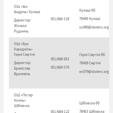
ОШ «Іво
Кулаші бб
Андрічь» Кулаші
78443 Кулаші
051/666-118
Директор:
Желько
os080@skolers.org
Рудонічь
ОШ «Вук
Караджічь»
Горні Смртічі
Горні Смртічі бб
051/668-653
Директор:
78438 Смртічі
051/660-570
Браніслав
os079@skolers.org
Врачевічь
ОШ «Петар
Кочічь»
Шібовска бб
Шібовска
78433 Шібовска
051/684-122