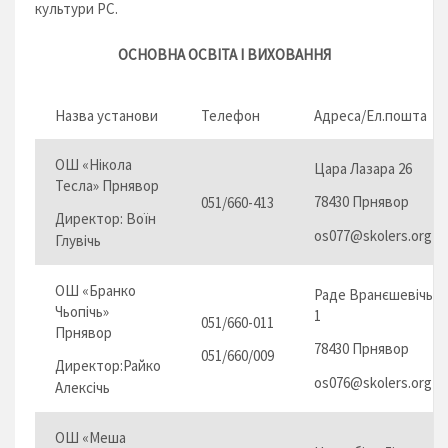
культури РС.
ОСНОВНА ОСВІТА І ВИХОВАННЯ
Назва установи
Телефон
Адреса/Ел.пошта
ОШ «Нікола
Цара Лазара 26
Тесла» Прнявор
78430 Прнявор
051/660-413
Директор: Воїн
os077@skolers.org
Глувічь
ОШ «Бранко
Раде Вранєшевічь
Чьопічь»
1
051/660-011
Прнявор
78430 Прнявор
051/660/009
Директор:Райко
os076@skolers.org
Алексічь
ОШ «Меша