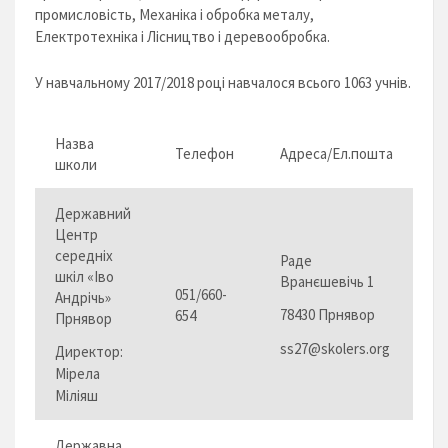
промисловість, Механіка і обробка металу,
Електротехніка і Лісництво і деревообробка.
У навчальному 2017/2018 році навчалося всього 1063 учнів.
Назва
Телефон
Адреса/Ел.пошта
школи
Державний
Центр
середніх
Раде
шкіл «Іво
Вранєшевічь 1
051/660-
Андрічь»
78430 Прнявор
654
Прнявор
ss27@skolers.org
Директор:
Мірела
Міліяш
Державна