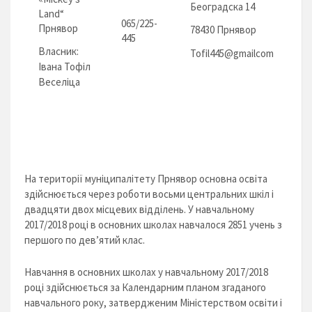
Београдска 14
Land“
065/225-
Прнявор
78430 Прнявор
445
Власник:
Tofil445@gmailcom
Івана Тофіл
Веселіца
На території муніципалітету Прнявор основна освіта
здійснюється через роботи восьми центральних шкіл і
двадцяти двох місцевих відділень. У навчальному
2017/2018 році в основних школах навчалося 2851 учень з
першого по дев’ятий клас.
Навчання в основних школах у навчальному 2017/2018
році здійснюється за Календарним планом згаданого
навчального року, затвердженим Міністерством освіти і