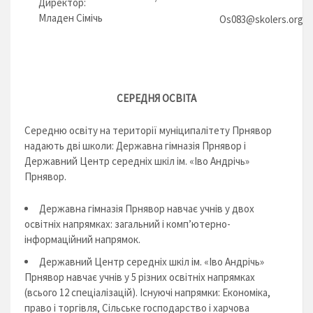
Директор:
Младен Сімічь
Os083@skolers.org
СЕРЕДНЯ ОСВІТА
Середню освіту на території муніципалітету Прнявор
надають дві школи: Державна гімназія Прнявор і
Державний Центр середніх шкіл ім. «Іво Андрічь»
Прнявор.
Державна гімназія Прнявор навчає учнів у двох
освітніх напрямках: загальний і комп’ютерно-
інформаційний напрямок.
Державний Центр середніх шкіл ім. «Іво Андрічь»
Прнявор навчає учнів у 5 різних освітніх напрямках
(всього 12 спеціалізацій). Існуючі напрямки: Економіка,
право і торгівля, Сільське господарство і харчова