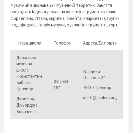
Музичний виконавець і Музичний теоретик. Заняття
проходять індивідуально на шести інструментах (баян,
фортепіано, гітара, скрипка, флейта, кларнет) і в групах
(содьфеджіо, теорія музики, музичні інструменти, хор).
Назва школи
Телефон
Адреса/Ел.пошта
Державна
музична
школа
Владики
«Константин
Платона 27
051/660-
Бабічь»
78430 Прнявор
167
Прнявор
ms05@skolers.org
Директор:
Джьорджє
Ковачевічь