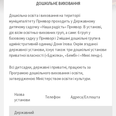
ДОШКІЛЬНЕ ВИХОВАННЯ
Дошкільна освіта і виховання на території
муніципалітету Прнявор проходить у Державному
дитячому садочку «Наша радість» Прнявор. В установі,
діє вісім освітньо-виховних груп, а саме: 6 груп у
базовому садку у Прняворі і 2 мішані дошкільні групи в
адміністративній одиниці Доня Ілова. Окрім згаданої
державної установи, існує також три дошкільні установи
приватної власності («Бджілка», «Бембі» і «Міккі ленд»).
Всі дитсадки, державні і приватні, працюють за
Програмою дошкільного виховання і освіти,
затвердженою Міністерством освіти і культури.
Назва
Телефон
Адреса/Ел.пошта
установи
Державний