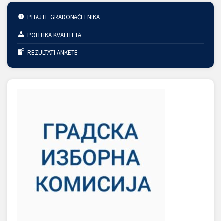
PITAJTE GRADONAČELNIKA
POLITIKA KVALITETA
REZULTATI ANKETE