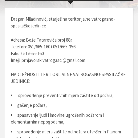
Dragan Miladinović, starješina teritorijalne vatrogasno-
spasilačke jedinice
Adresa: Bože Tatarevića broj 88a
Telefon: 051/665-160 i 051/665-356
Faks: 051/665-160
Imejl:
prnjavorskivatrogasci@gmail.com
NADLEŽNOSTI TERITORIJALNE VATROGASNO-SPASILAČKE
JEDINICE:
sprovođenje preventivnih mjera zaštite od požara,
gašenje požara,
spasavanje ljudi i imovine ugroženih požarom i
elementarnim nepogodama,
sprovođenje mjera zaštite od požara utvrđenih Planom