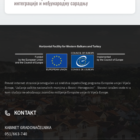
Prevod internet stranice je omogućen uz sredstva zajedničkog programa Evropske unije i Vijeća
Evrope, “Jačanje zaštite nacionalnih manjina u Bosni i Hercegovini” . Stavovi izraženi ovde ni u
kom slučaju ne odražavaju zvanično mišljenje Evropske unije ili Vijeća Evrope.
KONTAKT
KABINET GRADONAČELNIKA
051/663-740