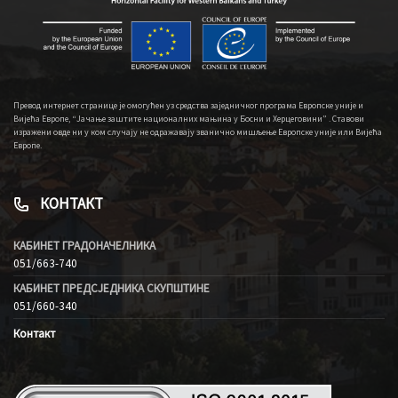
Превод интернет странице је омогућен уз средства заједничког програма Европске уније и
Вијећа Европе, “Јачање заштите националних мањина у Босни и Херцеговини” . Ставови
изражени овде ни у ком случају не одражавају званично мишљење Европске уније или Вијећа
Европе.
КОНТАКТ
КАБИНЕТ ГРАДОНАЧЕЛНИКА
051/663-740
КАБИНЕТ ПРЕДСЈЕДНИКА СКУПШТИНЕ
051/660-340
Контакт