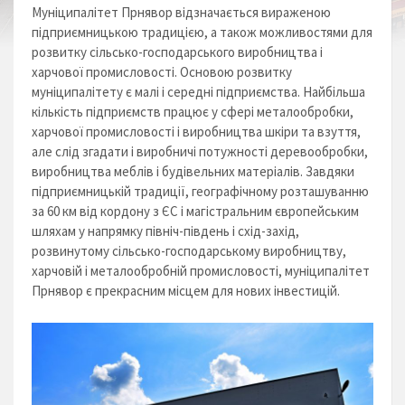
Муніципалітет Прнявор відзначається вираженою
підприємницькою традицією, а також можливостями для
розвитку сільсько-господарського виробництва і
харчової промисловості. Основою розвитку
муніципалітету є малі і середні підприємства. Найбільша
кількість підприємств працює у сфері металообробки,
харчової промисловості і виробництва шкіри та взуття,
але слід згадати і виробничі потужності деревообробки,
виробництва меблів і будівельних матеріалів. Завдяки
підприємницькій традиції, географічному розташуванню
за 60 км від кордону з ЄС і магістральним європейським
шляхам у напрямку північ-південь і схід-захід,
розвинутому сільсько-господарському виробництву,
харчовій і металообробній промисловості, муніципалітет
Прнявор є прекрасним місцем для нових інвестицій.