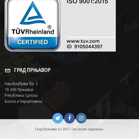
ГРАД ПРЊАВОР
Карађорђева бр. 2
78 430 Прњавор
Република Српска
Босна и Херцеговина
Град Прњавор (c) 2017. Сва права задржана.