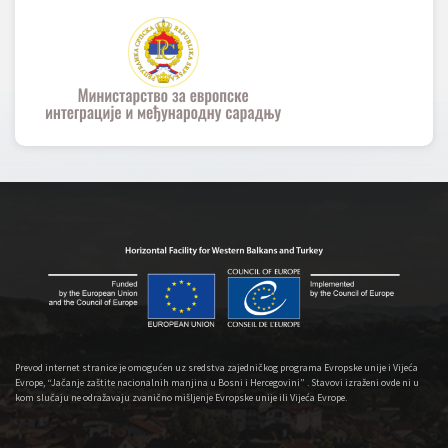
Prevod internet stranice je omogućen uz sredstva zajedničkog programa Evropske unije i Vijeća
Evrope, “Jačanje zaštite nacionalnih manjina u Bosni i Hercegovini” . Stavovi izraženi ovde ni u
kom slučaju ne odražavaju zvanično mišljenje Evropske unije ili Vijeća Evrope.