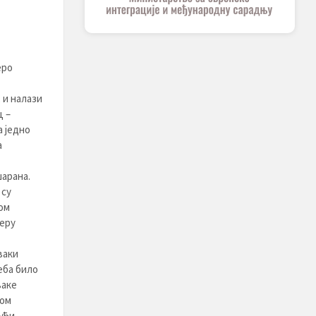
еро
 и налази
ц –
 једнo
а
арана.
 су
ом
зеру
ваки
еба било
ваке
ком
јући