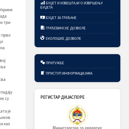
БУЏЕТ И ИЗВЕШТАЈИ О ИЗВРШЕЊУ
БУЏЕТА
 Укрине
тада
БУЏЕТ ЗА ГРАЂАНЕ
ви три
ГРАЂЕВИНСКЕ ДОЗВОЛЕ
е прво
ЕКОЛОШКЕ ДОЗВОЛЕ
до
 на
вој
ПРИТУЖБЕ
вља
ПРИСТУП ИНФОРМАЦИЈАМА
сва
 падају
РЕГИСТАР ДИЈАСПОРЕ
ок су
ата је
 њихов
жи као