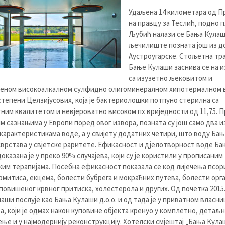
Удаљена 14 километара од П
на правцу за Теслић, подно 
Љубић налази се Бања Кулаш
љечилиште позната још из д
Аустроугарске. Стољетна тр
Бање Кулаши заснива се на 
са изузетно љековитом и
веном високоалкалном сулфидно олигоминералном хипотермалном 
 степени Целзијусових, која је бактериолошки потпуно стерилна са
ним квалитетом и невјероватно високом пх вриједности од 11,75. 
 сазнањима у Европи поред овог извора, позната су још само два и
карактеристикама воде, а у свијету додатних четири, што воду Ба
врстава у свјетске раритете. Ефикасност и дјелотворност воде Ба
оказана је у преко 90% случајева, који су је користили у прописаним
им терапијама. Посебна ефикасност показала се код лијечења псори
митиса, екцема, болести бубрега и мокраћних путева, болести орга
повишеног крвног притиска, холестерола и других. Од почетка 2015
аши послује као Бања Кулаши д.о.о. и од тада је у приватном власн
, који је одмах након куповине објекта кренуо у комплетно, детаљ
ње и у најмодернију реконструкцију. Хотелски смјештај „Бањa Кулаш