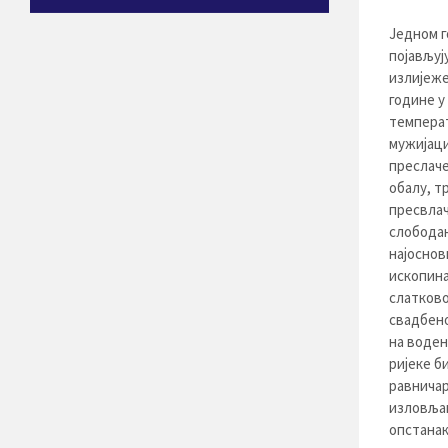
Једном г
појављуј
излијеже
године у
температ
мужијаци
преслаче
обалу, т
пресвлач
слободан
најоснов
ископина
слатково
свадбено
на воден
ријеке б
равничар
изловљав
опстанак