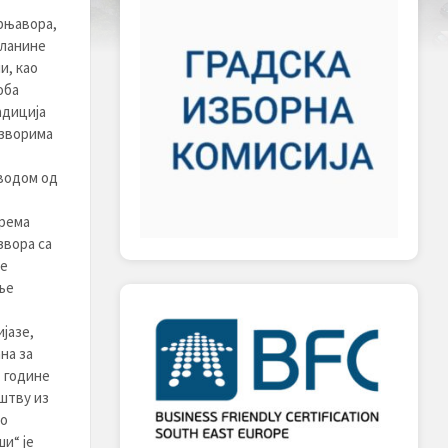
рњавора,
планине
и, као
оба
адиција
изворима
водом од
Према
звора са
ње
ње
јазе,
на за
. године
иштву из
но
и“ је