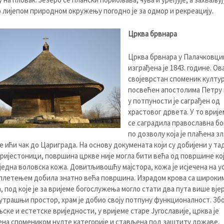
 лијепом природном окружењу погодно је за одмор и рекреацију.
Црква брвнара
Црква брвнара у Палачковци
изграђена је 1843. године. Ова
својеврстан споменик култу
посвећен апостолима Петру 
у потпуности је саграђен од
храстовог дрвета. У то врије
се саградила православна б
по дозволу која је плаћена з
е ићи чак до Цариграда. На основу докумената који су добијени у т
пријестоници, површина цркве није могла бити већа од површине ко
једна воловска кожа. Довитљивошћу мајстора, кожа је исјечена на у
 плетењем добила знатно већа површина. Израдом крова са широки
, под које је за вријеме богослужења могло стати два пута више вје
нутрашњи простор, храм је добио своју потпуну функционалност. Збо
ске и естетске вриједности, у вријеме старе Југославије, црква је
на спомеником нулте категорије и стављена под заштиту државе.