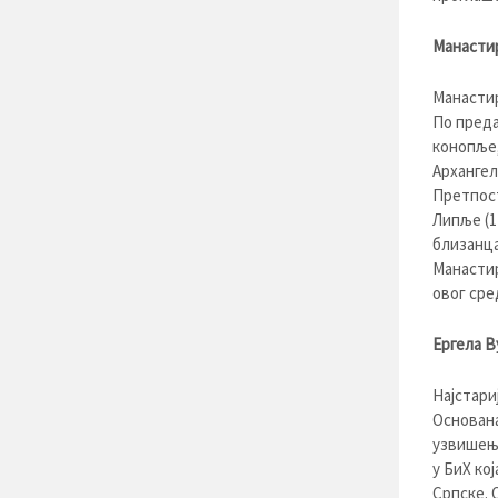
Манасти
Манастир
По преда
конопље,
Архангел
Претпост
Липље (1
близанца
Манастир
овог сре
Ергела В
Најстари
Основана
узвишењу
у БиХ ко
Српске. 