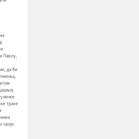
ма
ј
ре
и Павлу,
ме, да би
огомоља,
латом
адашњој
ју може
ске траке
м
рника
г своје