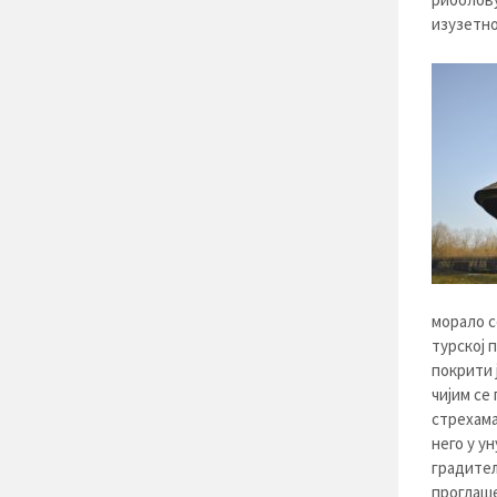
изузетно
морало с
турској 
покрити 
чијим се
стрехама
него у у
градитељ
проглаше