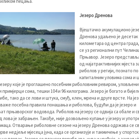
риликом пецања.
Језеро Дренова
Вјештачко акумулационо јез
Дренова удаљено је десетак
километара од центра града,
се уз регионални пут Челина
Прњавор. Језеро представља
од најатрактивнијих мјеста з
риболов у регији, познато по
капиталним уловима сома и ш
језеру које је проглашено посебним риболовним ревиром, уловљени
 примјерци сома, тешки 104 и 96 килограма. Језеро је богато и бијел
ибе, тако да се лови и штука, смуђ, клен, мрена и друге врсте. На је
важе посебна правила понашања и риболова, будући да је језеро и
ат прњаворског водовода. Риболов на језеру се одвија са обале и с
д лова је забрањен. Такође, није дозвољено купање у језеру и употр
амаца. Отварање риболовне сезоне на језеру Дренова одржава се с
прве недјеље мјесеца јуна, када се организује и такмичење у спортс
 на пловак. Језеро се плански порибљава, чува и уређује, а захваљу