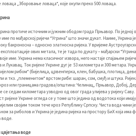
ловаца „Зборовање ловаца“, које окупи преко 500 ловаца.
крина
крина протиче источним и јужним ободом града Прњавор. По једној 
е име по мађарској ријечи “Угрина” што значи дукат. Наиме, Укрина је
оку бакрoносна – односно златносна ријека. У вријеме Аустроугарске
 експлоатације ових метала, те је тада по дукату – мађарски “Угрина
воје име. Укрина нема класичног извора, него настаје спајањем рије
 и Лукавац. Ток ријеке Укрине дуг је 53 километра и 300 метара. Укри
бијелом рибом“ (бијелица, црвенперка, клен, бабушка, плотица, дев
али и ткз. „племенитом“ врстом рибе: шаран, сом, смуђ и штука. Рије
кроз или границама градова/општина: Челинац, Прњавор, Добој, Де
је се седам километара узводно од овог града улијева у ријеку Саву.
т ријеке Укрине огледа се у томе што једина од водотока који имају
цијелим својим током тече кроз Републику Српску. Чиста вода чини ј
ном за риболов и Укрина је једина ријека на простору БиХ која има 
 воде.
 цвјетања воде