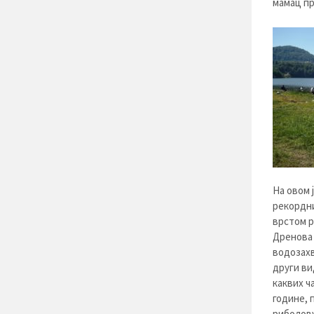
мамац п
На овом 
рекордни
врстом р
Дренова 
водозахв
други ви
каквих ч
године, 
риболову