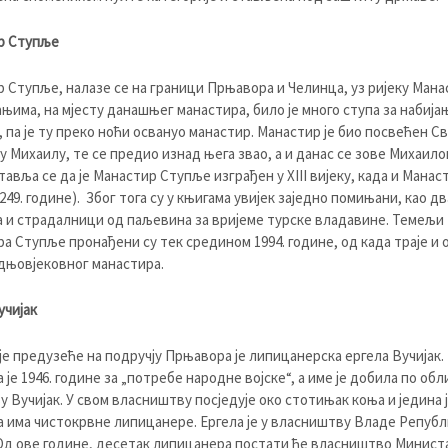
р Ступље
 Ступље, налазе се на граници Прњавора и Челинца, уз ријеку Мана
њима, на мјесту данашњег манастира, било је много ступа за набија
 па је ту преко ноћи освануо манастир. Манастир је био посвећен С
у Михаилу, те се предио изнад њега звао, а и данас се зове Михаило
авља се да је Манастир Ступље изграђен у XIII вијеку, када и Манас
249. године). Због тога су у књигама увијек заједно помињани, као дв
 и страдалници од паљевина за вријеме турске владавине. Темељи
а Ступље пронађени су тек средином 1994. године, од када траје и 
дњовјековног манастира.
учијак
је предузеће на подручју Прњавора је липицанерска ергела Вучијак.
 је 1946. године за „потребе народне војске“, а име је добила по о
 Вучијак. У свом власништву посједује око стотињак коња и једина ј
ја има чистокрвне липицанере. Ергела је у власништву Владе Репуб
Од ове године, десетак липицанера постати ће власништво Минист