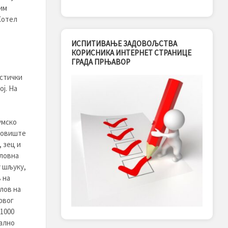
им
Хотел
ИСПИТИВАЊЕ ЗАДОВОЉСТВА
КОРИСНИКА ИНТЕРНЕТ СТРАНИЦЕ
ГРАДА ПРЊАВОР
истички
ј. На
умско
ловиште
 зец и
еловна
у шљуку,
 на
лов на
рвог
 1000
нално