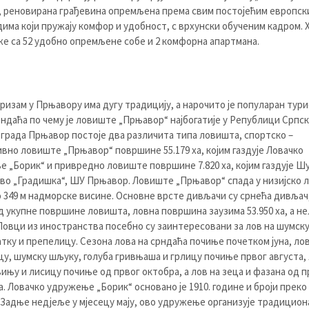
 реновирана грађевина опремљена према свим постојећим европск
има који пружају комфор и удобност, с врхунски обученим кадром. 
е са 52 удобно опремљене собе и 2 комфорна апартмана.
ризам у Прњавору има дугу традицију, а нарочито је популаран тур
рндаћа по чему је ловиште „Прњавор“ најбогатије у Републици Српско
 града Прњавор постоје два различита типа ловишта, спортско –
вно ловиште „Прњавор“ површине 55.179 ха, којим газдује Ловачко
 „Борик“ и привредно ловиште површине 7.820 ха, којим газдује Ш
во „Градишка“, ШУ Прњавор. Ловиште „Прњавор“ спада у низијско 
о 349 м надморске висине. Основне врсте дивљачи су срнећа дивљач,
д укупне површине ловишта, ловна површина заузима 53.950 ха, а н
. Ловци из иностранства посебно су заинтересовани за лов на шумск
тку и препелицу. Сезона лова на срндаћа почиње почетком јуна, лов
у, шумску шљуку, голуба гривњаша и грлицу почиње првог августа, 
ињу и лисицу почиње од првог октобра, а лов на зеца и фазана од п
. Ловачко удружење „Борик“ основано је 1910. године и броји преко
 Задње недјеље у мјесецу мају, ово удружење организује традицио