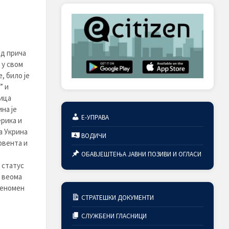
од прича
 у свом
, било је
” и
чица
на је
Е-УПРАВА
ерика и
ка Укрина
ВОДИЧИ
рвента и
ОБАВЈЕШТЕЊА ЈАВНИ ПОЗИВИ И ОГЛАСИ
 статус
е веома
феномен
СТРАТЕШКИ ДОКУМЕНТИ
СЛУЖБЕНИ ГЛАСНИЦИ