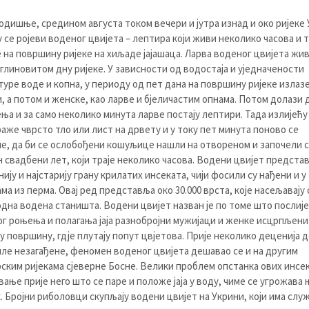
одишње, средином августа током вечери и јутра изнад и око ријеке
у се ројеви воденог цвијета – лептира који живи неколико часова и 
 на површину ријеке на хиљаде јајашаца. Ларва воденог цвијета жи
 глиновитом дну ријеке. У зависности од водостаја и уједначености
уре воде и копна, у периоду од пет дана на површину ријеке излаз
, а потом и женске, као ларве и бјеличастим опнама. Потом долази 
ња и за само неколико минута ларве постају лептири. Тада излијећу
раже чврсто тло или лист на дрвету и у току пет минута поново се
е, да би се ослобођени кошуљице нашли на отвореном и започели с
 свадбени лет, који траје неколико часова. Водени цвијет предста
нију и најстарију грану крилатих инсеката, чији фосили су нађени и у
ма из перма. Овај ред представља око 30.000 врста, које насељавају 
дна водена станишта. Водени цвијет назван је по томе што послије
г роњења и полагања јаја разнобројни мужијаци и женке исцрпљени
у површину, гдје плутају попут цвјетова. Прије неколико деценија д
иле незагађене, феномен воденог цвијета дешавао се и на другим
ским ријекама сјеверне Босне. Велики проблем опстанка ових инсек
ање прије него што се паре и положе јаја у воду, чиме се угрожава
. Бројни риболовци скупљају водени цвијет на Укрини, који има слу