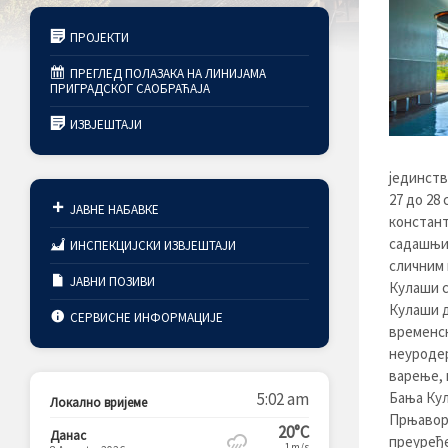
ПРОЈЕКТИ
ПРЕГЛЕД ПОЛАЗАКА НА ЛИНИЈАМА
ПРИГРАДСКОГ САОБРАЋАЈА
ИЗВЈЕШТАЈИ
јединст
27 до 28
ЈАВНЕ НАБАВКЕ
констант
садашњим
ИНСПЕКЦИЈСКИ ИЗВЈЕШТАЈИ
сличним 
ЈАВНИ ПОЗИВИ
Кулаши с
Кулаши д
СЕРВИСНЕ ИНФОРМАЦИЈЕ
временск
неуродер
варење, 
5:02 am
Бања Кул
Локално вријеме
Прњавора
20°C
Данас
преуређе
1m/s