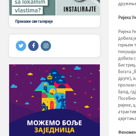
дружење 
Ријека У
Прикажи све галерије
Ријека У
добила ј
горњем т
покушаја
добила с
Бистрица
богата „
друге), 
пролази 
Брод, гд
Посебнос
ријеке, 
атрактив
цвјетања
Феномен