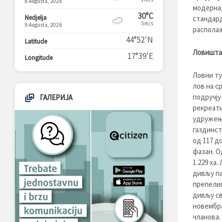
8 Augusta, 2026
модерна,
30°C
Nedjelja
стандард
5m/s
9 Augusta, 2026
располаж
44°52'N
Latitude
Ловишта
17°39'E
Longitude
Ловни ту
лов на с
подручју
ГАЛЕРИЈА
рекреати
удружење
газдинст
од 117 д
фазан. О
1.229 ха
дивљу па
препелиц
дивљу св
новембра
чланова.