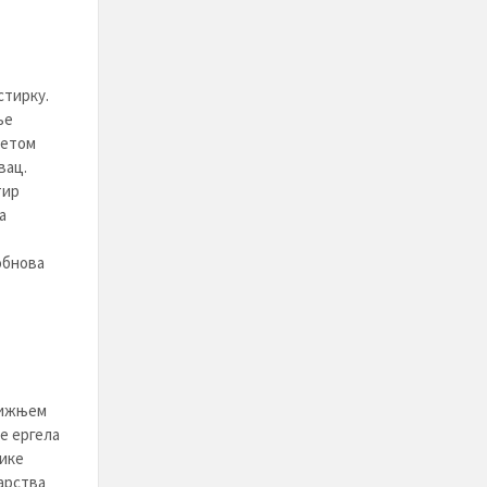
стирку.
ње
ветом
вац.
тир
а
обнова
ближњем
е ергела
лике
арства