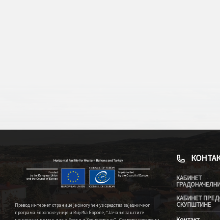
КОНТА
КАБИНЕТ
ГРАДОНАЧЕЛН
КАБИНЕТ ПРЕД
СКУПШТИНЕ
Превод интернет странице је омогућен уз средства заједничког
програма Европске уније и Вијећа Европе, “Јачање заштите
Контакт
националних мањина у Босни и Херцеговини” . Ставови изражени