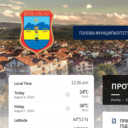
ГОЛОВА МУНІЦИПАЛІТЕТ
12:36 am
Local Time
ПРО
24°C
Today
1m/s
August 6, 2026
Home
Е
36°C
Friday
3m/s
August 7, 2026
44°52'N
Latitude
ПРВ
ГОД