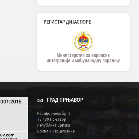
РЕГИСТАР ДИЈАСПОРЕ
ГРАД ПРЊАВОР
Карађорђева бр. 2
78 430 Прњавор
Република Српска
Босна и Херцеговина