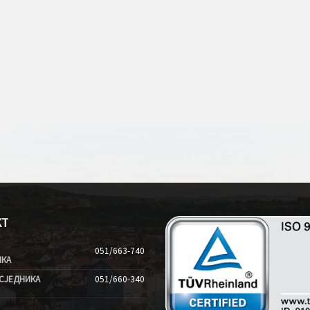
КТ
051/663-740
ИКА
СЈЕДНИКА
051/660-340