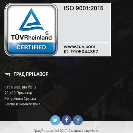
ГРАД ПРЊАВОР
Карађорђева бр. 2
78 430 Прњавор
Република Српска
Босна и Херцеговина
Град Прњавор (c) 2017. Сва права задржана.