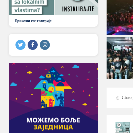
Прикажи све галерије
7 Juna