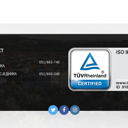
КТ
051/663-740
ИКА
СЈЕДНИКА
051/660-340