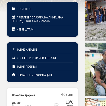
ПРОЈЕКТИ
ПРЕГЛЕД ПОЛАЗАКА НА ЛИНИЈАМА
ПРИГРАДСКОГ САОБРАЋАЈА
ИЗВЈЕШТАЈИ
ЈАВНЕ НАБАВКЕ
ИНСПЕКЦИЈСКИ ИЗВЈЕШТАЈИ
ЈАВНИ ПОЗИВИ
СЕРВИСНЕ ИНФОРМАЦИЈЕ
4:07 am
Локално вријеме
18°C
Данас
0m/s