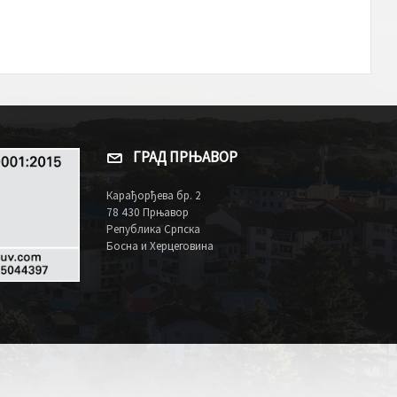
ГРАД ПРЊАВОР
Карађорђева бр. 2
78 430 Прњавор
Република Српска
Босна и Херцеговина