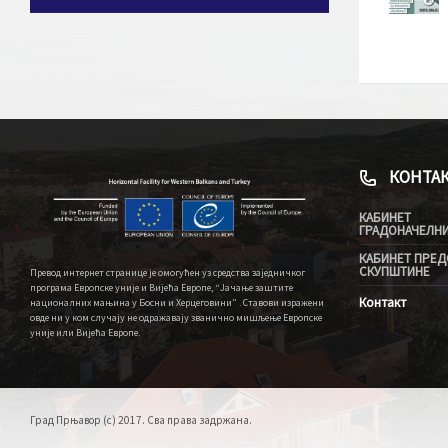
КОНТА
КАБИНЕТ
ГРАДОНАЧЕЛН
КАБИНЕТ ПРЕД
СКУПШТИНЕ
Превод интернет странице је омогућен уз средства заједничког
програма Европске уније и Вијећа Европе, “Јачање заштите
Контакт
националних мањина у Босни и Херцеговини” . Ставови изражени
овде ни у ком случају не одражавају званично мишљење Европске
уније или Вијећа Европе.
Град Прњавор (c) 2017. Сва права задржана.