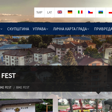
ЋИР
LAT
СКУПШТИНА
УПРАВА
ЛИЧНА КАРТА ГРАДА
ПРИВРЕД
 FEST
IKE FEST
BIKE FEST