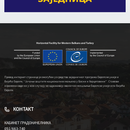
Превод интернет странице је омогућен уз средства заједничког програма Европске уније и
Вијећа Европе, “Јачање заштите националних мањина у Босни и Херцеговини” . Ставови
изражени овде ни у ком случају не одражавају званично мишљење Европске уније или Вијећа
Европе.
КОНТАКТ
КАБИНЕТ ГРАДОНАЧЕЛНИКА
051/663-740