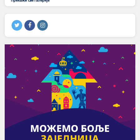
Прикажи све галерије