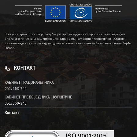
Превод интернет странице је омогућен уз средства заједничког програма Европске уније и
Вијећа Европе, “Јачање заштите националних мањина у Босни и Херцеговини” . Ставови
изражени овде ни у ком случају не одражавају званично мишљење Европске уније или Вијећа
Европе.
КОНТАКТ
КАБИНЕТ ГРАДОНАЧЕЛНИКА
051/663-740
КАБИНЕТ ПРЕДСЈЕДНИКА СКУПШТИНЕ
051/660-340
Контакт