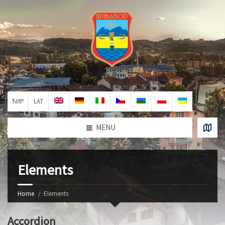
ЋИР
LAT
MENU
Elements
Home
Elements
Accordion