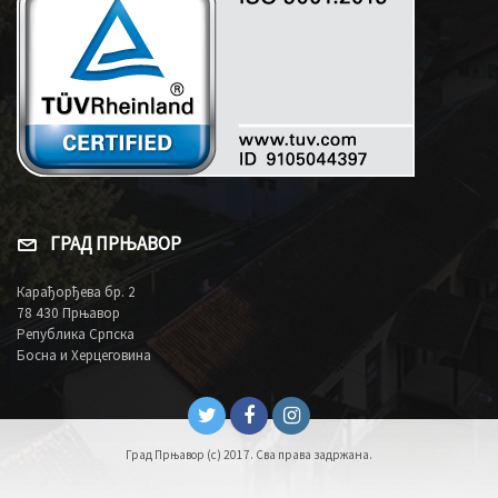
ГРАД ПРЊАВОР
Карађорђева бр. 2
78 430 Прњавор
Република Српска
Босна и Херцеговина
Град Прњавор (c) 2017. Сва права задржана.