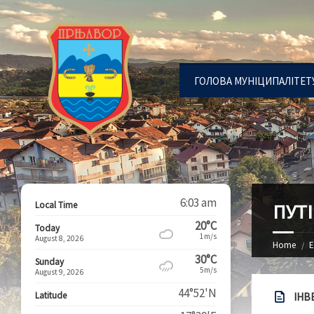
ГОЛОВА МУНІЦИПАЛІТЕТ
6:03 am
Local Time
ПУТ
20°C
Today
1m/s
August 8, 2026
Home
Е
30°C
Sunday
5m/s
August 9, 2026
44°52'N
Latitude
ІНВ