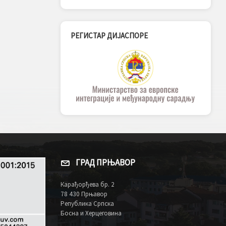
РЕГИСТАР ДИЈАСПОРЕ
ГРАД ПРЊАВОР
Карађорђева бр. 2
78 430 Прњавор
Република Српска
Босна и Херцеговина