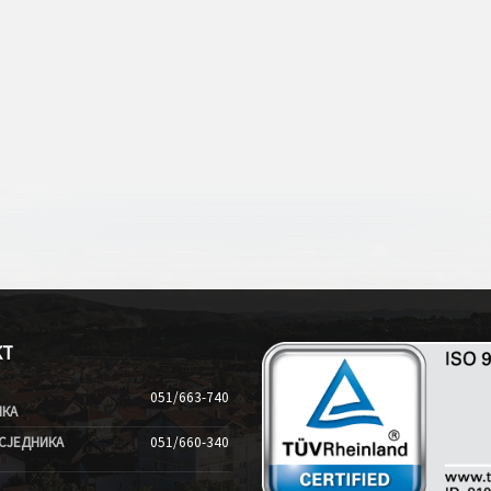
КТ
051/663-740
ИКА
СЈЕДНИКА
051/660-340