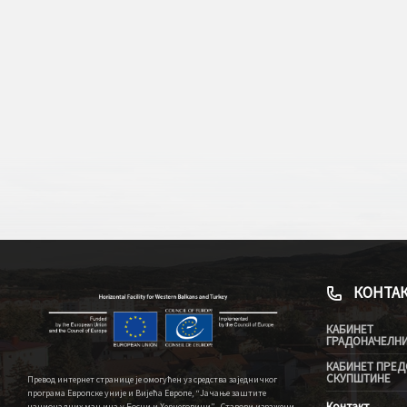
КОНТА
КАБИНЕТ
ГРАДОНАЧЕЛН
КАБИНЕТ ПРЕД
СКУПШТИНЕ
Превод интернет странице је омогућен уз средства заједничког
програма Европске уније и Вијећа Европе, “Јачање заштите
Контакт
националних мањина у Босни и Херцеговини” . Ставови изражени