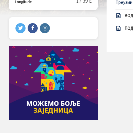
17°39'E
Longitude
Преузми
ВОД
ПОД