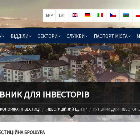
ЋИР
LAT
У
ВІДДІЛИ
СЕКТОРИ
СЛУЖБИ
ПАСПОРТ МІСТА
М
ІВНИК ДЛЯ ІНВЕСТОРІВ
КОНОМІКА І ІНВЕСТИЦІЇ
ІНВЕСТИЦІЙНИЙ ЦЕНТР
ПУТІВНИК ДЛЯ ІНВЕСТОРІ
ЕСТИЦІЙНА БРОШУРА