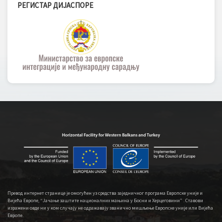
РЕГИСТАР ДИЈАСПОРЕ
Превод интернет странице је омогућен уз средства заједничког програма Европске уније и
Вијећа Европе, “Јачање заштите националних мањина у Босни и Херцеговини” . Ставови
изражени овде ни у ком случају не одражавају званично мишљење Европске уније или Вијећа
Европе.