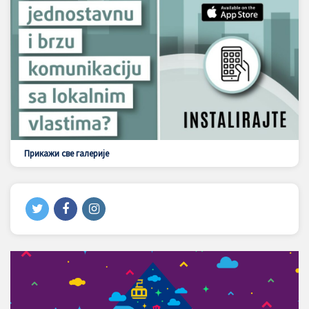
Прикажи све галерије