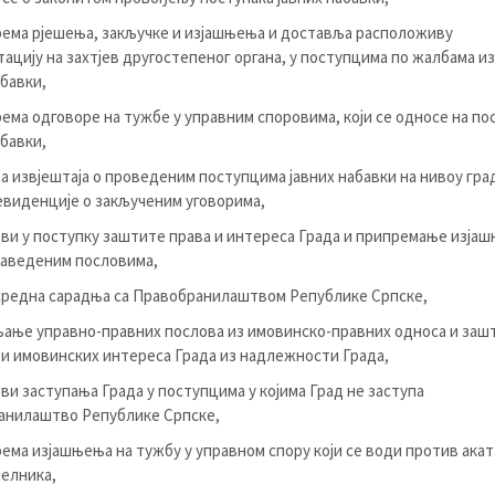
ема рјешења, закључке и изјашњења и доставља расположиву
ацију на захтјев другостепеног органа, у поступцима по жалбама и
абавки,
ема одговоре на тужбе у управним споровима, који се односе на по
абавки,
а извјештаја о проведеним поступцима јавних набавки на нивоу гра
виденције о закљученим уговорима,
ви у поступку заштите права и интереса Града и припремање изјаш
наведеним пословима,
редна сарадња са Правобранилаштвом Републике Српске,
ање управно-правних послова из имовинско-правних односа и заш
и имовинских интереса Града из надлежности Града,
ви заступања Града у поступцима у којима Град не заступа
анилаштво Републике Српске,
ема изјашњења на тужбу у управном спору који се води против акат
елника,