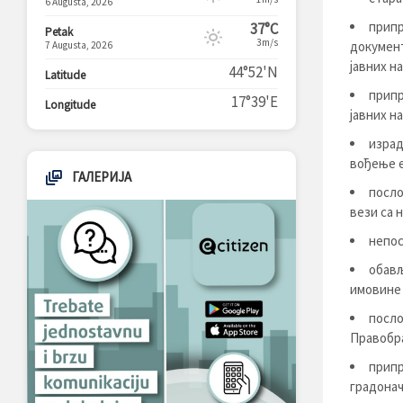
6 Augusta, 2026
припр
37°C
Petak
3m/s
документ
7 Augusta, 2026
јавних н
44°52'N
Latitude
припр
17°39'E
Longitude
јавних н
израд
вођење е
ГАЛЕРИЈА
посло
вези са 
непос
обављ
имовине 
посло
Правобр
припр
градонач