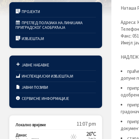
Наташа Р
ПРОЈЕКТИ
Адреса: 
ПРЕГЛЕД ПОЛАЗАКА НА ЛИНИЈАМА
ПРИГРАДСКОГ САОБРАЋАЈА
Телефон:
Факс: 051
ИЗВЈЕШТАЈИ
Имејл:
ja
НАДЛЕЖН
ЈАВНЕ НАБАВКЕ
праће
ИНСПЕКЦИЈСКИ ИЗВЈЕШТАЈИ
допуне п
ЈАВНИ ПОЗИВИ
припр
одобрен
СЕРВИСНЕ ИНФОРМАЦИЈЕ
припр
градонач
припр
11:07 pm
Локално вријеме
документ
26°C
Данас
стара
1m/s