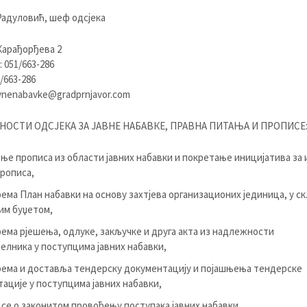
адуловић, шеф одсјека
Карађорђева 2
 051/663-286
/663-286
vnenabavke@gradprnjavor.com
ОСТИ ОДСЈЕКА ЗА ЈАВНЕ НАБАВКЕ, ПРАВНА ПИТАЊА И ПРОПИСЕ
ње прописа из области јавних набавки и покретање иницијатива за 
рописа,
ема План набавки на основу захтјева организационих јединица, у ск
им буџетом,
ема рјешења, одлуке, закључке и друга акта из надлежности
елника у поступцима јавних набавки,
ема и доставља тендерску документацију и појашњења тендерске
ације у поступцима јавних набавки,
 се о законитом провођењу поступака јавних набавки,