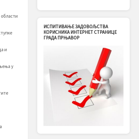
з области
ИСПИТИВАЊЕ ЗАДОВОЉСТВА
КОРИСНИКА ИНТЕРНЕТ СТРАНИЦЕ
ступке
ГРАДА ПРЊАВОР
да и
њења у
тите
а