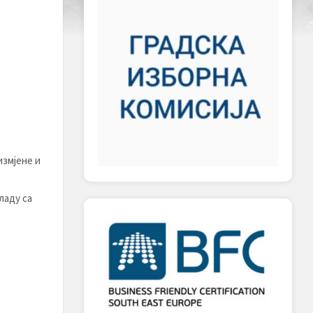
:
измјене и
ладу са