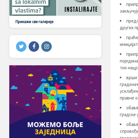
припр
закључуј
предл
Прикажи све галерије
других п
праће
иницијат
припр
поједина
тих нацр
врши 
градонач
усклађен
правне о
обављ
градске 
обављ
спровође
градонач