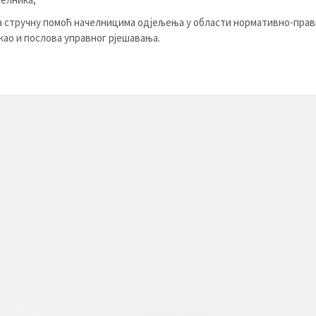
 стручну помоћ начелницима одјељења у области нормативно-прав
као и послова управног рјешавања.