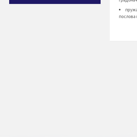
пружа
послова 