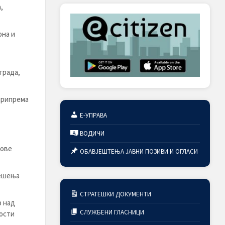
,
она и
града,
 припрема
Е-УПРАВА
ВОДИЧИ
хове
ОБАВЈЕШТЕЊА ЈАВНИ ПОЗИВИ И ОГЛАСИ
јешења
СТРАТЕШКИ ДОКУМЕНТИ
р над
СЛУЖБЕНИ ГЛАСНИЦИ
ости