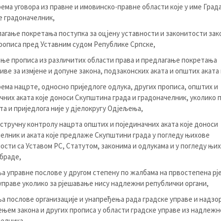
ема уговора из правне и имовинско-правне области које у име Града
е градоначелник,
агање покретања поступка за оцјену уставности и законитости зак
рописа пред Уставним судом Републике Српске,
ње прописа из различитих области права и предлагање покретања
иве за измјене и допуне закона, подзаконских аката и општих аката 
ема нацрте, односно приједлоге одлука, других прописа, општих и
чних аката које доноси Скупштина града и градоначелник, уколико
та и приједлога није у дјелокругу Одјељења,
стручну контролу нацрта општих и појединачних аката које доноси
елник и аката које предлаже Скупштини града у погледу њихове
ости са Уставом РС, Статутом, законима и одлукама и у погледу њи
браде,
а управне послове у другом степену по жалбама на првостепена р
управе уколико за рјешавање нису надлежни републички органи,
а послове организације и унапређења рада градске управе и надзо
њем закона и других прописа у области градске управе из надлежн
елника,