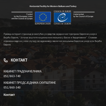
Превод интернет странице је омогућен уз средства заједничког програма Европске уније и
Вијећа Европе, “Јачање заштите националних мањина у Босни и Херцеговини” . Ставови
изражени овде ни у ком случају не одражавају званично мишљење Европске уније или Вијећа
Европе.
КОНТАКТ
КАБИНЕТ ГРАДОНАЧЕЛНИКА
051/663-740
КАБИНЕТ ПРЕДСЈЕДНИКА СКУПШТИНЕ
051/660-340
Контакт