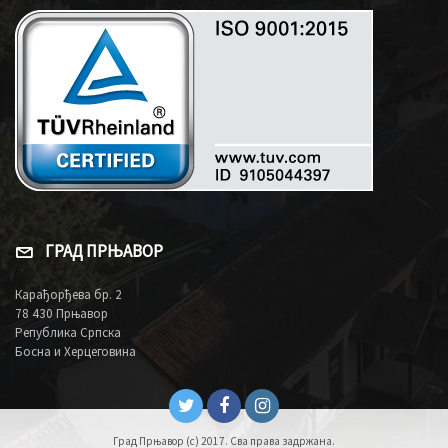
ГРАД ПРЊАВОР
Карађорђева бр. 2
78 430 Прњавор
Република Српска
Босна и Херцеговина
Град Прњавор (c) 2017. Сва права задржана.