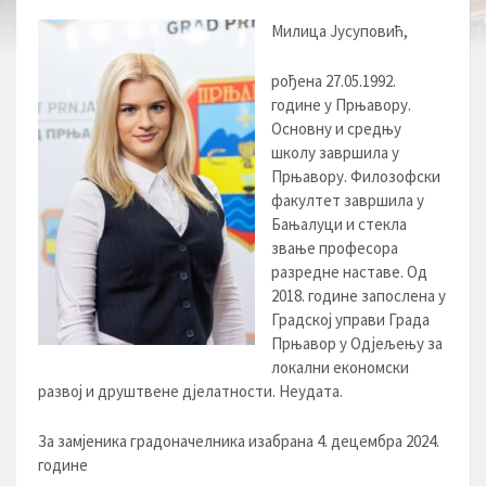
Милица Јусуповић,
рођена 27.05.1992.
године у Прњавору.
Основну и средњу
школу завршила у
Прњавору. Филозофски
факултет завршила у
Бањалуци и стекла
звање професора
разредне наставе. Од
2018. године запослена у
Градској управи Града
Прњавор у Одјељењу за
локални економски
развој и друштвене дјелатности. Неудата.
За замјеника градоначелника изабрана 4. децембра 2024.
године