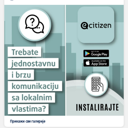
Прикажи све галерије